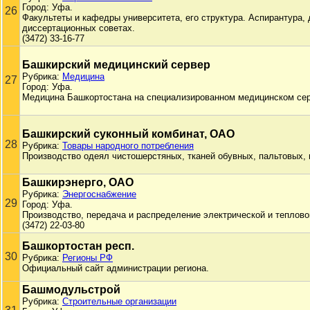
Город: Уфа.
26
Факультеты и кафедры университета, его структура. Аспирантура,
диссертационных советах.
(3472) 33-16-77
Башкирский медицинский сервер
Рубрика:
Медицина
27
Город: Уфа.
Медицина Башкортостана на специализированном медицинском сер
Башкирский суконный комбинат, ОАО
28
Рубрика:
Товары народного потребления
Производство одеял чистошерстяных, тканей обувных, пальтовых, 
Башкирэнерго, ОАО
Рубрика:
Энергоснабжение
29
Город: Уфа.
Производство, передача и распределение электрической и теплово
(3472) 22-03-80
Башкортостан респ.
30
Рубрика:
Регионы РФ
Официальный сайт администрации региона.
Башмодульстрой
Рубрика:
Строительные организации