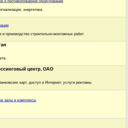
ое и противопожарное оборудование
игнализация, энергетика.
зации
в и производство строительно-монтажных работ.
тан
ета.
ессинговый центр, ОАО
анковских карт, доступ в Интернет, услуги рекламы.
ые залы и комплексы