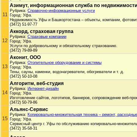
Азимут, информационная служба по недвижимост
Рубрика:
Справочно-информационные услуги
11
Город: Уфа.
Недвижимость Уфы и Башкортостана – объекты, компании, фотовит
(3472) 51-97-77
Аккорд, страховая группа
Рубрика:
Страховые компании
12
Город: Уфа.
Услуги по добровольному и обязательному страхованию.
(3472) 79-89-89
Аконит, ООО
Рубрика:
Отопительное оборудование и системы
13
Город: Уфа.
Тены, сауны, каменки, водонагреватели, обогреватели и т. д.
(3472) 50-10-08
Алгоритм, веб-студия
Рубрика:
Интернет-дизайн
14
Город: Уфа.
Изготовление сайтов, логотипов, баннеров, сопровождение веб-про
(3472) 50-79-86
Альянс-Сервис
Рубрика:
Копировально-множительная техника – ремонт, расходны
15
Город: Уфа.
Сервисный центр г. Уфы по обслуживанию копировально-множител
(3472) 35-58-31