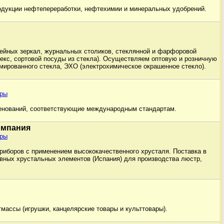
одукции нефтепереработки, нефтехимии и минеральных удобрений.
ейных зеркал, журнальных столиков, стеклянной и фарфоровой
лекс, сортовой посуды из стекла). Осуществляем оптовую и розничную
мированного стекла, ЭХО (электрохимическое окрашенное стекло).
оры
енований, соответствующие международным стандартам.
омпания
оры
риборов с применением высококачественного хрусталя. Поставка в
вных хрустальных элементов (Испания) для производства люстр,
массы (игрушки, канцелярские товары и культтовары).