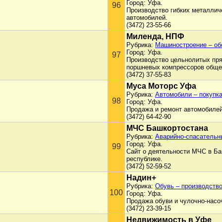
Город: Уфа.
96
Производство гибких металлич
автомобилей.
(3472) 23-55-66
Миленда, НПФ
Рубрика:
Машиностроение – об
Город: Уфа.
97
Производство цельнолитых пря
поршневых компрессоров общег
(3472) 37-55-83
Муса Моторс Уфа
Рубрика:
Автомобили – покупк
98
Город: Уфа.
Продажа и ремонт автомобилей: 
(3472) 64-42-90
МЧС Башкортостана
Рубрика:
Аварийно-спасатель
Город: Уфа.
99
Сайт о деятельности МЧС в Ба
республике.
(3472) 52-59-52
Надин+
Рубрика:
Обувь – производств
100
Город: Уфа.
Продажа обуви и чулочно-насоч
(3472) 23-39-15
Недвижимость в Уфе