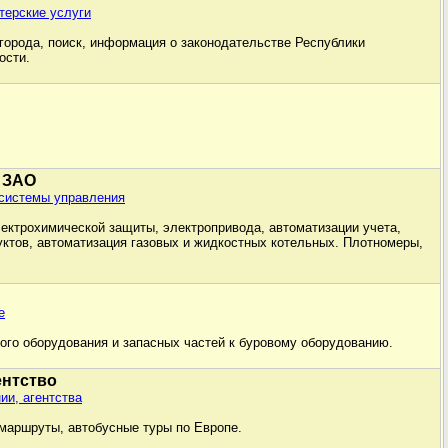
терские услуги
города, поиск, информация о законодательстве Республики
ости.
 ЗАО
системы управления
ектрохимической защиты, электропривода, автоматизации учета,
уктов, автоматизация газовых и жидкостных котельных. Плотномеры,
е
го оборудования и запасных частей к буровому оборудованию.
ентство
ии, агентства
 маршруты, автобусные туры по Европе.