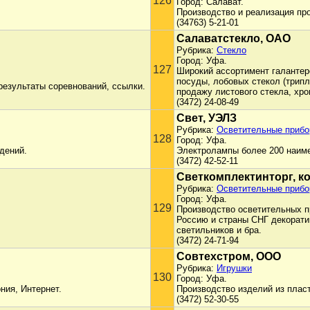
126
Город: Салават.
Производство и реализация пр
(34763) 5-21-01
Салаватстекло, ОАО
Рубрика:
Стекло
Город: Уфа.
127
Широкий ассортимент галантер
посуды, лобовых стекол (трип
езультаты соревнований, ссылки.
продажу листового стекла, хро
(3472) 24-08-49
Свет, УЭЛЗ
Рубрика:
Осветительные приб
128
Город: Уфа.
дений.
Электролампы более 200 наим
(3472) 42-52-11
Светкомплектинторг, к
Рубрика:
Осветительные приб
Город: Уфа.
129
Производство осветительных п
Россию и страны СНГ декорати
светильников и бра.
(3472) 24-71-94
Совтехстром, ООО
Рубрика:
Игрушки
130
Город: Уфа.
ния, Интернет.
Производство изделий из пласт
(3472) 52-30-55