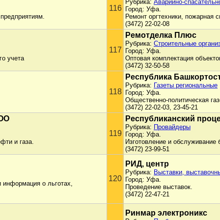
Рубрика:
Аварийно-спасательн
116
Город: Уфа.
 предприятиям.
Ремонт оргтехники, пожарная с
(3472) 22-02-08
Ремотделка Плюс
Рубрика:
Строительные органи
117
Город: Уфа.
го учета
Оптовая комплектация объекто
(3472) 32-50-58
Республика Башкортос
Рубрика:
Газеты региональные
118
Город: Уфа.
Общественно-политическая газ
(3472) 22-02-03, 23-45-21
ООО
Республиканский проц
Рубрика:
Провайдеры
119
Город: Уфа.
фти и газа.
Изготовление и обслуживание б
(3472) 23-99-51
РИД, центр
Рубрика:
Выставки, выставочн
120
Город: Уфа.
и информация о льготах,
Проведение выставок.
(3472) 22-47-21
Ринмар электроникс