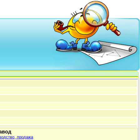
авод
водство, продажа