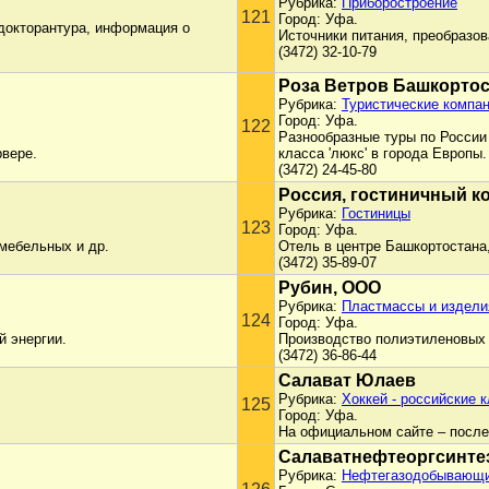
Рубрика:
Приборостроение
121
Город: Уфа.
 докторантура, информация о
Источники питания, преобразо
(3472) 32-10-79
Роза Ветров Башкорто
Рубрика:
Туристические компан
Город: Уфа.
122
Разнообразные туры по России
вере.
класса 'люкс' в города Европы.
(3472) 24-45-80
Россия, гостиничный к
Рубрика:
Гостиницы
123
Город: Уфа.
мебельных и др.
Отель в центре Башкортостана,
(3472) 35-89-07
Рубин, ООО
Рубрика:
Пластмассы и издели
124
Город: Уфа.
й энергии.
Производство полиэтиленовых 
(3472) 36-86-44
Салават Юлаев
Рубрика:
Хоккей - российские 
125
Город: Уфа.
На официальном сайте – послед
Салаватнефтеоргсинте
Рубрика:
Нефтегазодобывающи