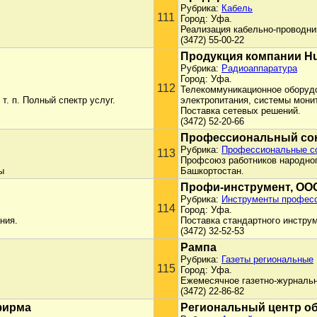
Рубрика:
Кабель
111
Город: Уфа.
Реализация кабельно-проводни
(3472) 55-00-22
Продукция компании Hua
Рубрика:
Радиоаппаратура
Город: Уфа.
112
Телекоммуникационное оборудо
т. п. Полный спектр услуг.
электропитания, системы мони
Поставка сетевых решений.
(3472) 52-20-66
Профессиональный сою
Рубрика:
Профессиональные с
113
Профсоюз работников народног
ы
Башкортостан.
Профи-инструмент, ОО
Рубрика:
Инструменты профес
114
Город: Уфа.
ния.
Поставка стандартного инструм
(3472) 32-52-53
Рампа
Рубрика:
Газеты региональные
115
Город: Уфа.
Ежемесячное газетно-журнальн
(3472) 22-86-82
фирма
Региональный центр о