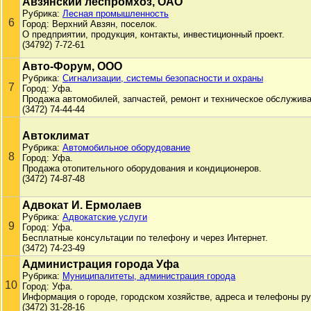
Авзянский леспромхоз, ОАО
Рубрика:
Лесная промышленность
6
Город: Верхний Авзян, поселок.
О предприятии, продукция, контакты, инвестиционный проект.
(34792) 7-72-61
Авто-Форум, ООО
Рубрика:
Сигнализации, системы безопасности и охраны
7
Город: Уфа.
Продажа автомобилей, запчастей, ремонт и техническое обслужива
(3472) 74-44-44
Автоклимат
Рубрика:
Автомобильное оборудование
8
Город: Уфа.
Продажа отопительного оборудования и кондиционеров.
(3472) 74-87-48
Адвокат И. Ермолаев
Рубрика:
Адвокатские услуги
9
Город: Уфа.
Бесплатные консультации по телефону и через Интернет.
(3472) 74-23-49
Администрация города Уфа
Рубрика:
Муниципалитеты, администрация города
10
Город: Уфа.
Информация о городе, городском хозяйстве, адреса и телефоны ру
(3472) 31-28-16