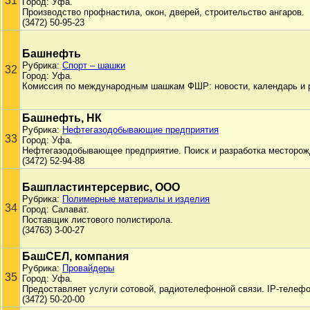
31
Город: Уфа.
Производство профнастила, окон, дверей, строительство ангаров.
(3472) 50-95-23
Башнефть
Рубрика:
Спорт – шашки
32
Город: Уфа.
Комиссия по международным шашкам ФШР: новости, календарь и р
Башнефть, НК
Рубрика:
Нефтегазодобывающие предприятия
33
Город: Уфа.
Нефтегазодобывающее предприятие. Поиск и разработка месторож
(3472) 52-94-88
Башпластинтерсервис, ООО
Рубрика:
Полимерные материалы и изделия
34
Город: Салават.
Поставщик листового полистирола.
(34763) 3-00-27
БашСЕЛ, компания
Рубрика:
Провайдеры
35
Город: Уфа.
Предоставляет услуги сотовой, радиотелефонной связи. IP-телефо
(3472) 50-20-00