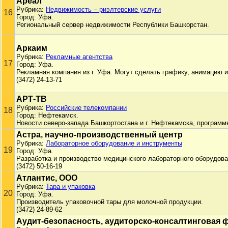
Ареал
Рубрика:
Недвижимость – риэлтерские услуги
16
Город: Уфа.
Региональный сервер недвижимости Республики Башкорстан.
Аркаим
Рубрика:
Рекламные агентства
17
Город: Уфа.
Рекламная компания из г. Уфа. Могут сделать графику, анимацию и 
(3472) 24-13-71
АРТ-ТВ
Рубрика:
Российские телекомпании
18
Город: Нефтекамск.
Новости северо-запада Башкортостана и г. Нефтекамска, программ
Астра, научно-производственный центр
Рубрика:
Лабораторное оборудование и инструменты
19
Город: Уфа.
Разработка и производство медицинского лабораторного оборудова
(3472) 50-16-19
Атлантис, ООО
Рубрика:
Тара и упаковка
20
Город: Уфа.
Производитель упаковочной тары для молочной продукции.
(3472) 24-89-62
Аудит-безопасность, аудиторско-консалтинговая 