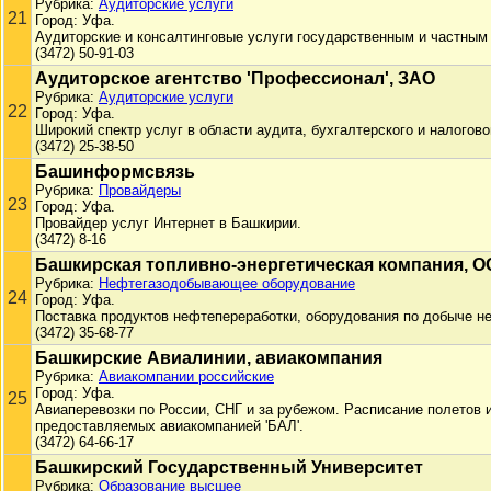
Рубрика:
Аудиторские услуги
21
Город: Уфа.
Аудиторские и консалтинговые услуги государственным и частным
(3472) 50-91-03
Аудиторское агентство 'Профессионал', ЗАО
Рубрика:
Аудиторские услуги
22
Город: Уфа.
Широкий спектр услуг в области аудита, бухгалтерского и налогово
(3472) 25-38-50
Башинформсвязь
Рубрика:
Провайдеры
23
Город: Уфа.
Провайдер услуг Интернет в Башкирии.
(3472) 8-16
Башкирская топливно-энергетическая компания, 
Рубрика:
Нефтегазодобывающее оборудование
24
Город: Уфа.
Поставка продуктов нефтепереработки, оборудования по добыче не
(3472) 35-68-77
Башкирские Авиалинии, авиакомпания
Рубрика:
Авиакомпании российские
Город: Уфа.
25
Авиаперевозки по России, СНГ и за рубежом. Расписание полетов 
предоставляемых авиакомпанией 'БАЛ'.
(3472) 64-66-17
Башкирский Государственный Университет
Рубрика:
Образование высшее