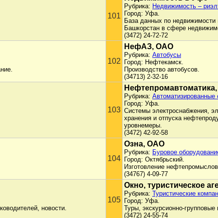
Рубрика:
Недвижимость – риэл
Город: Уфа.
101
База данных по недвижимости 
Башкорстан в сфере недвижим
(3472) 24-72-72
НефАЗ, ОАО
Рубрика:
Автобусы
102
Город: Нефтекамск.
ние.
Производство автобусов.
(34713) 2-32-16
Нефтепромавтоматика,
Рубрика:
Автоматизированные 
Город: Уфа.
103
Системы электроснабжения, эл
хранения и отпуска нефтепрод
уровнемеры.
(3472) 42-92-58
Озна, ОАО
Рубрика:
Буровое оборудовани
104
Город: Октябрьский.
Изготовление нефтепромыслово
(34767) 4-09-77
Окно, туристическое аг
Рубрика:
Туристические компан
105
Город: Уфа.
ководителей, новости.
Туры, экскурсионно-групповые
(3472) 24-55-74