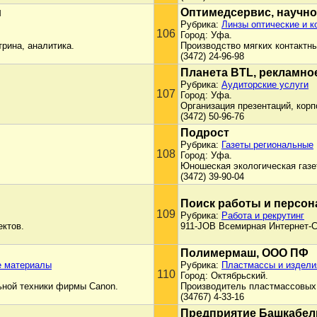
и
Оптимедсервис, научно
Рубрика:
Линзы оптические и к
106
Город: Уфа.
рина, аналитика.
Производство мягких контактны
(3472) 24-96-98
Планета BTL, рекламно
Рубрика:
Аудиторские услуги
107
Город: Уфа.
Организация презентаций, корп
(3472) 50-96-76
Подрост
Рубрика:
Газеты региональные
108
Город: Уфа.
Юношеская экологическая газе
(3472) 39-90-04
Поиск работы и персон
109
Рубрика:
Работа и рекрутинг
ектов.
911-JOB Всемирная Интернет-С
Полимермаш, ООО ПФ
е материалы
Рубрика:
Пластмассы и издели
110
Город: Октябрьский.
ьной техники фирмы Canon.
Производитель пластмассовых 
(34767) 4-33-16
Предприятие Башкабел