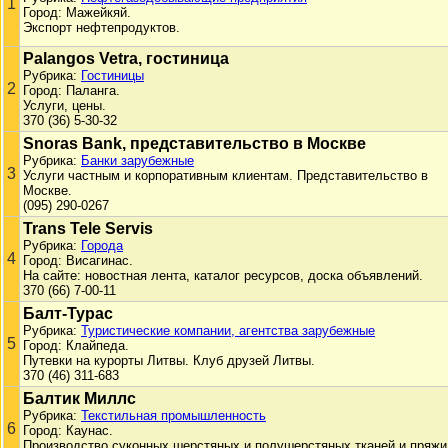
1
Город: Мажейкяй.
Экспорт нефтепродуктов.
Palangos Vetra, гостиница
Рубрика:
Гостиницы
2
Город: Паланга.
Услуги, цены.
370 (36) 5-30-32
Snoras Bank, представительство в Москве
Рубрика:
Банки зарубежные
3
Услуги частным и корпоративным клиентам. Представительство в
Москве.
(095) 290-0267
Trans Tele Servis
Рубрика:
Города
4
Город: Висагинас.
На сайте: новостная лента, каталог ресурсов, доска объявлений.
370 (66) 7-00-11
Балт-Турас
Рубрика:
Туристические компании, агентства зарубежные
5
Город: Клайпеда.
Путевки на курорты Литвы. Клуб друзей Литвы.
370 (46) 311-683
Балтик Миллс
Рубрика:
Текстильная промышленность
6
Город: Каунас.
Производство суконных шерстяных и полушерстяных тканей и пряжи