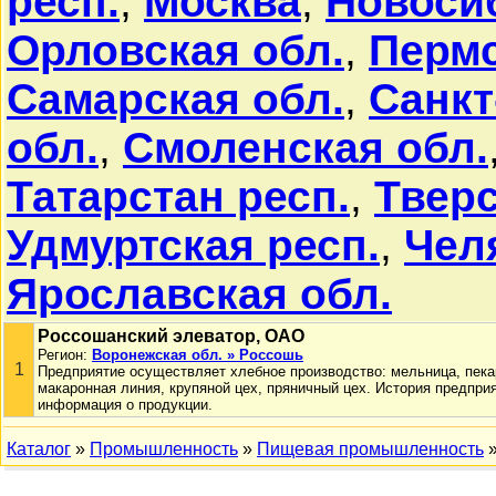
респ.
,
Москва
,
Новоси
Орловская обл.
,
Пермс
Самарская обл.
,
Санкт
обл.
,
Смоленская обл.
Татарстан респ.
,
Тверс
Удмуртская респ.
,
Чел
Ярославская обл.
Россошанский элеватор, ОАО
Регион:
Воронежская обл. » Россошь
1
Предприятие осуществляет хлебное производство: мельница, пека
макаронная линия, крупяной цех, пряничный цех. История предпри
информация о продукции.
Каталог
»
Промышленность
»
Пищевая промышленность
»