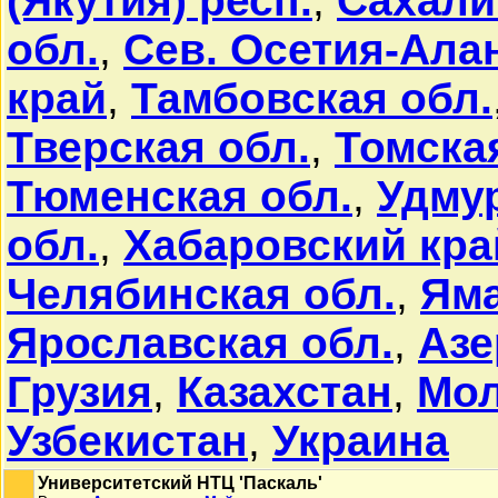
(Якутия) респ.
,
Сахали
обл.
,
Сев. Осетия-Ала
край
,
Тамбовская обл.
Тверская обл.
,
Томска
Тюменская обл.
,
Удмур
обл.
,
Хабаровский кра
Челябинская обл.
,
Яма
Ярославская обл.
,
Азе
Грузия
,
Казахстан
,
Мо
Узбекистан
,
Украина
Университетский НТЦ 'Паскаль'