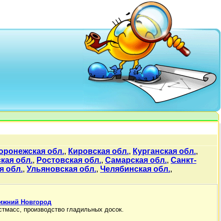
оронежская обл.
,
Кировская обл.
,
Курганская обл.
,
кая обл.
,
Ростовская обл.
,
Самарская обл.
,
Санкт-
я обл.
,
Ульяновская обл.
,
Челябинская обл.
,
Нижний Новгород
стмасс, производство гладильных досок.