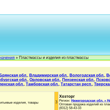
начения
» Пластмассы и изделия из пластмассы
Брянская обл.
,
Владимирская обл.
,
Вологодская обл.
,
В
бургская обл.
,
Орловская обл.
,
Пензенская обл.
,
Псковс
енская обл.
,
Тамбовская обл.
,
Татарстан респ.
,
Тверска
Хозторг
Регион:
Нижегородская обл. » 
3
литьевые изделия, товары
Оптовая продажа изделий из пла
(8312) 58-43-33