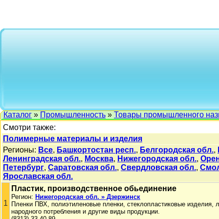
Каталог
»
Промышленность
»
Товары промышленного наз
Смотри также:
Полимерные материалы и изделия
Регионы:
Все
,
Башкортостан респ.
,
Белгородская обл.
,
Ленинградская обл.
,
Москва
,
Нижегородская обл.
,
Орен
Петербург
,
Саратовская обл.
,
Свердловская обл.
,
Смол
Ярославская обл.
Пластик, производственное обьединение
Регион:
Нижегородская обл. » Дзержинск
1
Пленки ПВХ, полиэтиленовые пленки, стеклопластиковые изделия, 
народного потребления и другие виды продукции.
(8313) 33-40-89