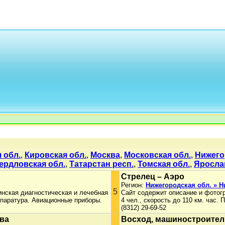
 обл.
,
Кировская обл.
,
Москва
,
Московская обл.
,
Нижего
ердловская обл.
,
Татарстан респ.
,
Томская обл.
,
Яросла
Стрелец – Аэро
Регион:
Нижегородская обл. » 
5
инская диагностическая и лечебная
Сайт содержит описание и фотог
ппаратура. Авиационные приборы.
4 чел., скорость до 110 км. час.
(8312) 29-69-52
ова
Восход, машиностроител