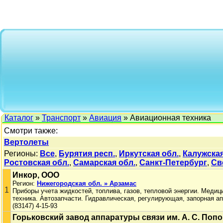
Каталог
»
Транспорт
»
Авиация
» Авиационная техника
Смотри также:
Вертолеты
Регионы:
Все
,
Бурятия респ.
,
Иркутская обл.
,
Калужская
Ростовская обл.
,
Самарская обл.
,
Санкт-Петербург
,
Св
Инкор, ООО
Регион:
Нижегородская обл. » Арзамас
1
Приборы учета жидкостей, топлива, газов, тепловой энергии. Медиц
техника. Автозапчасти. Гидравлическая, регулирующая, запорная а
(83147) 4-15-93
Горьковский завод аппаратуры связи им. А. С. Поп