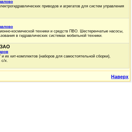
Павлово
электрогидравлических приводов и агрегатов для систем управления
Павлово
ионно-космической техники и средств ПВО. Шестеренчатые насосы,
ьзования в гидравлических системах мобильной техники.
 ЗАО
аров
 и их кит-комплектов (наборов для самостоятельной сборки),
 с/х.
Наверх