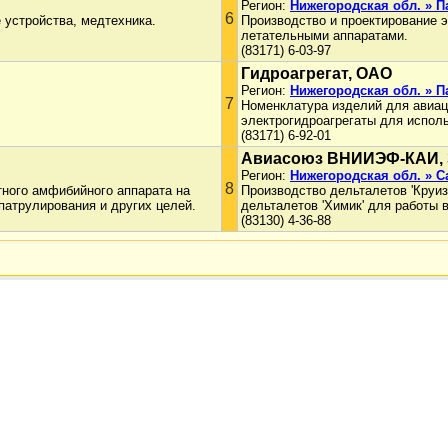
Регион:
Нижегородская обл. » 
6
 устройства, медтехника.
Производство и проектирование 
летательными аппаратами.
(83171) 6-03-97
Гидроагрегат, ОАО
Регион:
Нижегородская обл. » 
7
Номенклатура изделий для авиац
электрогидроагрегаты для испол
(83171) 6-92-01
Авиасоюз ВНИИЭФ-КАИ,
Регион:
Нижегородская обл. » С
8
тного амфибийного аппарата на
Производство дельталетов 'Круиз'
патрулирования и других целей.
дельталетов 'Химик' для работы в
(83130) 4-36-88