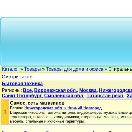
Каталог
»
Товары
»
Товары для дома и офиса
» Стиральн
Смотри также:
Бытовая техника
Регионы:
Все
,
Воронежская обл.
,
Москва
,
Нижегородска
Санкт-Петербург
,
Смоленская обл.
,
Татарстан респ.
,
Х
Самос, сеть магазинов
Регион:
Нижегородская обл. » Нижний Новгород
1
Видеомагнитофоны, автомагнитолы, видеокамеры, музыкальные ц
телевизоры, пылесосы, холодильники, стиральные машины, мягка
мебель, спальные и кухонные гарнитуры.