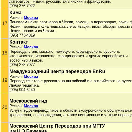
литературы. Языки: русский, английский и французский.
(095) 376-7922
Кима
Регион:
Москва
Помогаем найти партнеров в Чехии, помощь в переговорах, поиск 
17
Чехии, переводы с/на чешский, легализация, визы, обзоры прессы 
Чехии, новости из Чехии.
(095) 773-4019
Контакт
Регион:
Москва
Переводы с английского, немецкого, французского, русского,
18
итальянского, испанского, скандинавских и других европейских и
восточных языков.
(095) 278-7077
Международный центр переводов EnRu
Регион:
Москва
19
Перевод текстов с русского на английский и с английского на русск
Любая тематика.
(095) 904-6240
Московский гид
Регион:
Москва
20
Услуги гидов-переводчиков в области экскурсионного обслуживани
трансферов, сопровождения, а также письменные и устные перево
Московский Центр Переводов при МГТУ
им.Н.Э.Баумана