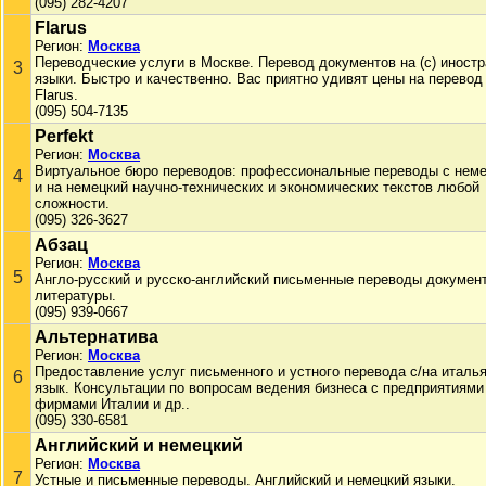
(095) 282-4207
Flarus
Регион:
Москва
Переводческие услуги в Москве. Перевод документов на (с) иност
3
языки. Быстро и качественно. Вас приятно удивят цены на перевод
Flarus.
(095) 504-7135
Perfekt
Регион:
Москва
Виртуальное бюро переводов: профессиональные переводы с неме
4
и на немецкий научно-технических и экономических текстов любой
сложности.
(095) 326-3627
Абзац
Регион:
Москва
5
Англо-русский и русско-английский письменные переводы докумен
литературы.
(095) 939-0667
Альтернатива
Регион:
Москва
Предоставление услуг письменного и устного перевода с/на италь
6
язык. Консультации по вопросам ведения бизнеса с предприятиями
фирмами Италии и др..
(095) 330-6581
Английский и немецкий
Регион:
Москва
7
Устные и письменные переводы. Английский и немецкий языки.