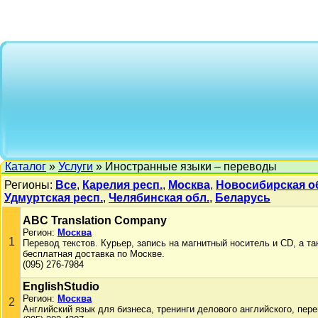
Каталог
»
Услуги
» Иностранные языки – переводы
Регионы:
Все
,
Карелия респ.
,
Москва
,
Новосибирская о
Удмуртская респ.
,
Челябинская обл.
,
Беларусь
ABC Translation Company
Регион:
Москва
1
Перевод текстов. Курьер, запись на магнитный носитель и CD, а та
бесплатная доставка по Москве.
(095) 276-7984
EnglishStudio
Регион:
Москва
2
Английский язык для бизнеса, тренинги делового английского, пер