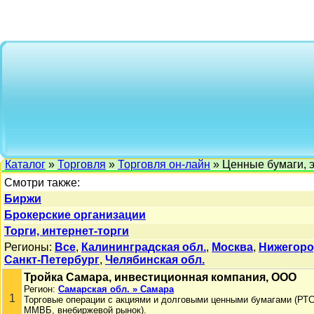
Каталог
»
Торговля
»
Торговля он-лайн
» Ценные бумаги, 
Смотри также:
Биржи
Брокерские организации
Торги, интернет-торги
Регионы:
Все
,
Калининградская обл.
,
Москва
,
Нижегоро
Санкт-Петербург
,
Челябинская обл.
Тройка Самара, инвестиционная компания, ООО
Регион:
Самарская обл. » Самара
1
Торговые операции с акциями и долговыми ценными бумагами (РТ
ММВБ, внебиржевой рынок).