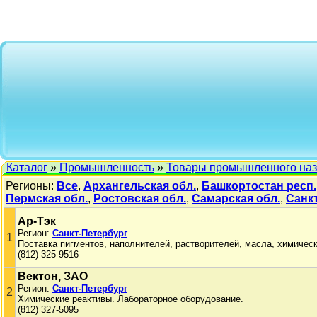
Каталог
»
Промышленность
»
Товары промышленного наз
Регионы:
Все
,
Архангельская обл.
,
Башкортостан респ.
Пермская обл.
,
Ростовская обл.
,
Самарская обл.
,
Санк
Ар-Тэк
Регион:
Санкт-Петербург
1
Поставка пигментов, наполнителей, растворителей, масла, химическ
(812) 325-9516
Вектон, ЗАО
Регион:
Санкт-Петербург
2
Химические реактивы. Лабораторное оборудование.
(812) 327-5095