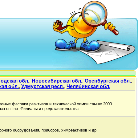
одская обл.
,
Новосибирская обл.
,
Оренбургская обл.
,
кая обл.
,
Удмуртская респ.
,
Челябинская обл.
разные фасовки реактивов и технической химии свыше 2000
за on-line. Филиалы и представительства.
рного оборудования, приборов, химреактивов и др.