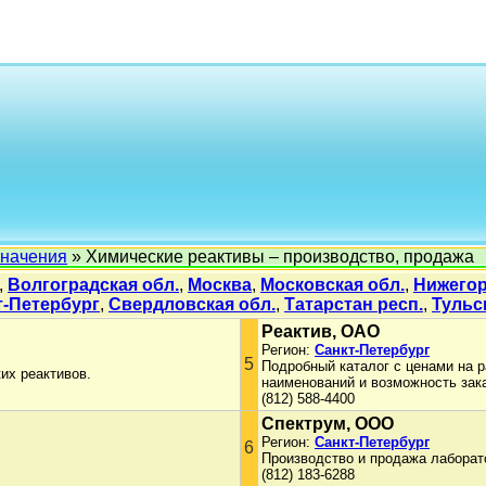
начения
» Химические реактивы – производство, продажа
,
Волгоградская обл.
,
Москва
,
Московская обл.
,
Нижегор
т-Петербург
,
Свердловская обл.
,
Татарстан респ.
,
Тульс
Реактив, ОАО
Регион:
Санкт-Петербург
5
Подробный каталог с ценами на 
их реактивов.
наименований и возможность зака
(812) 588-4400
Спектрум, ООО
Регион:
Санкт-Петербург
6
Производство и продажа лаборато
(812) 183-6288