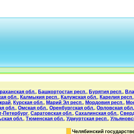
раханская обл.
,
Башкортостан респ.
,
Бурятия респ.
,
Вла
ая обл.
,
Калмыкия респ.
,
Калужская обл.
,
Карелия респ.
край
,
Курская обл.
,
Марий Эл респ.
,
Мордовия респ.
,
Мо
я обл.
,
Омская обл.
,
Оренбургская обл.
,
Орловская обл.
т-Петербург
,
Саратовская обл.
,
Сахалинская обл.
,
Сверд
ьская обл.
,
Тюменская обл.
,
Удмуртская респ.
,
Ульяновс
Челябинский государств