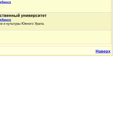
лябинск
ственный университет
лябинск
ки и культуры Южного Урала.
Наверх