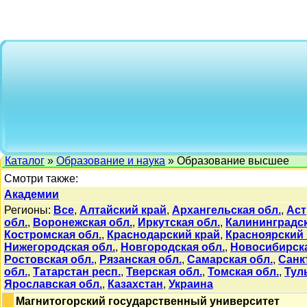
Каталог
»
Образование и наука
» Образование высшее
Смотри также:
Академии
Регионы:
Все
,
Алтайский край
,
Архангельская обл.
,
Аст
обл.
,
Воронежская обл.
,
Иркутская обл.
,
Калининградск
Костромская обл.
,
Краснодарский край
,
Красноярский 
Нижегородская обл.
,
Новгородская обл.
,
Новосибирска
Ростовская обл.
,
Рязанская обл.
,
Самарская обл.
,
Санк
обл.
,
Татарстан респ.
,
Тверская обл.
,
Томская обл.
,
Тул
Ярославская обл.
,
Казахстан
,
Украина
Магнитогорский государственный университет