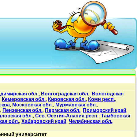
димирская обл.
,
Волгоградская обл.
,
Вологодская
,
Кемеровская обл.
,
Кировская обл.
,
Коми респ.
,
сква
,
Московская обл.
,
Мурманская обл.
,
,
Пензенская обл.
,
Пермская обл.
,
Приморский край
,
ловская обл.
,
Сев. Осетия-Алания респ.
,
Тамбовская
кая обл.
,
Хабаровский край
,
Челябинская обл.
,
енный университет