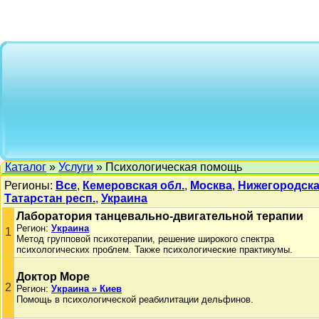
Каталог
»
Услуги
» Психологическая помощь
Регионы:
Все
,
Кемеровская обл.
,
Москва
,
Нижегородска
Татарстан респ.
,
Украина
Лаборатория танцевально-двигательной терапии
Регион:
Украина
1
Метод групповой психотерапии, решение широкого спектра
психологических проблем. Также психологические практикумы.
Доктор Море
2
Регион:
Украина » Киев
Помощь в психологической реабилитации дельфинов.