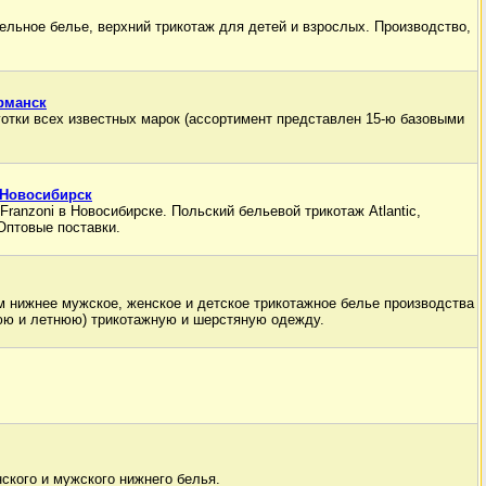
ельное белье, верхний трикотаж для детей и взрослых. Производство,
рманск
готки всех известных марок (ассортимент представлен 15-ю базовыми
 Новосибирск
Franzoni в Новосибирске. Польский бельевой трикотаж Atlantic,
 Оптовые поставки.
 нижнее мужское, женское и детское трикотажное белье производства
юю и летнюю) трикотажную и шерстяную одежду.
ского и мужского нижнего белья.