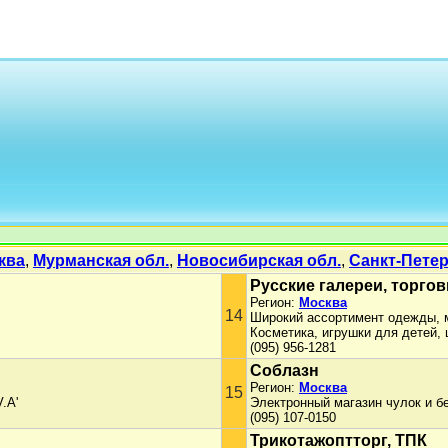
ква
,
Мурманская обл.
,
Новосибирская обл.
,
Санкт-Пете
Русские галереи, торго
Регион:
Москва
14
Широкий ассортимент одежды, м
Косметика, игрушки для детей, 
(095) 956-1281
Соблазн
Регион:
Москва
15
.A'
Электронный магазин чулок и бе
(095) 107-0150
Трикотажоптторг, ТПК