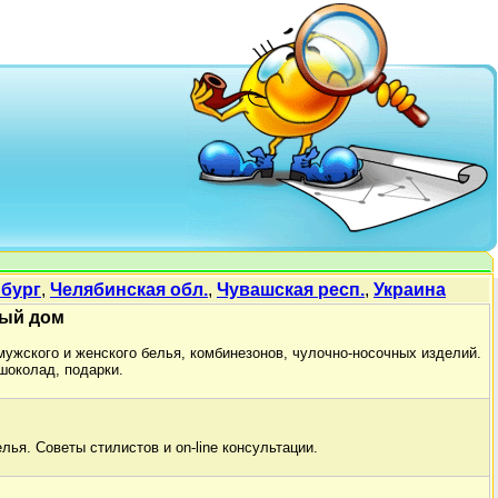
рбург
,
Челябинская обл.
,
Чувашская респ.
,
Украина
вый дом
ужского и женского белья, комбинезонов, чулочно-носочных изделий.
шоколад, подарки.
лья. Cоветы стилистов и on-line консультации.