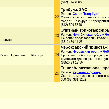
(812) 114-4008
Трибуна, ЗАО
Регион:
Санкт-Петербург
22
Фирма выпускает женское нижне
модели. Тезаурус. О предприят
(812) 596-5840
Элитный трикотаж фир
Регион:
Челябинская обл. » Ч
23
На сайте представлены коллек
альников.
(3512) 60-11-25
Чебоксарский трикотаж,
Регион:
Чувашская респ. » Че
24
 белье. Прайс-лист. Образцы
Прайс-лист, образцы продукции
трикотажа для возрастных груп
(8352) 23-12-80
Triumph-International, 
Регион:
Украина » Донецк
25
Сайт сети магазинов женского б
380 (62) 381-3282