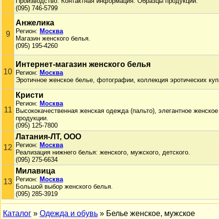
Производство. Контактная информация. Образцы продукции.
(095) 746-5799
Анжелика
Регион:
Москва
9
Магазин женского белья.
(095) 195-4260
Интернет-магазин женского белья
10
Регион:
Москва
Эротичное женское белье, фотографии, коллекция эротических куп
Кристи
Регион:
Москва
11
Высококачественная женская одежда (пальто), элегантное женское
продукции.
(095) 125-7800
Латания-ЛТ, ООО
Регион:
Москва
12
Реализация нижнего белья: женского, мужского, детского.
(095) 275-6634
Милавица
Регион:
Москва
13
Большой выбор женского белья.
(095) 285-3919
Каталог
»
Одежда и обувь
» Белье женское, мужское