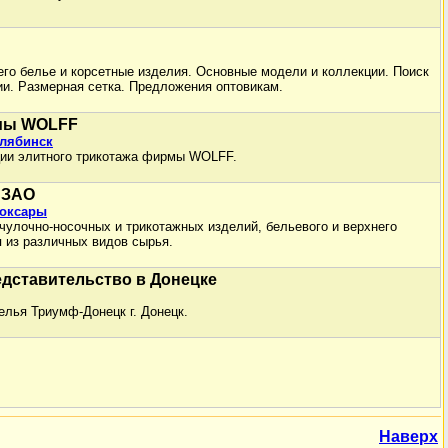
го белье и корсетные изделия. Основные модели и коллекции. Поиск
ии. Размерная сетка. Предложения оптовикам.
мы WOLFF
елябинск
ции элитного трикотажа фирмы WOLFF.
 ЗАО
боксары
 чулочно-носочных и трикотажных изделий, бельевого и верхнего
п из различных видов сырья.
представительство в Донецке
елья Триумф-Донецк г. Донецк.
Наверх