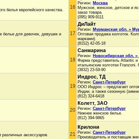
Регион:
Москва
16
Мужское, женское, детское и яс
ого белья европейского качества.
заказ товара.
(095) 909-9111
ДиЛайт
Регион:
Мурманская обл. » Му
17
 белье для девочек, девушек и
Оптовая продажа колготок. Кол
марками).
(8152) 42-05-18
Санмарина
Регион:
Новосибирская обл. »
18
Фирма представитель Atlantic и 
итальянские колготки Franzoni.
(3832) 23-59-90
Индрос, ТД
Регион:
Санкт-Петербург
19
ООО Индрос – предлагает оптом
Индии, а также сезонную (зимн
(812) 324-6418
Колетт, ЗАО
Регион:
Санкт-Петербург
20
Нижнее женское белье.
(812) 394-9865
Крилони
Регион:
Санкт-Петербург
21
и различных аксессуаров.
Производитель и поставщик жен