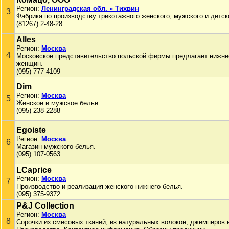
Регион:
Ленинградская обл. » Тихвин
3
Фабрика по производству трикотажного женского, мужского и детск
(81267) 2-48-28
Alles
Регион:
Москва
4
Московское представительство польской фирмы предлагает нижнее
женщин.
(095) 777-4109
Dim
Регион:
Москва
5
Женское и мужское белье.
(095) 238-2288
Egoiste
Регион:
Москва
6
Магазин мужского белья.
(095) 107-0563
LCaprice
Регион:
Москва
7
Производство и реализация женского нижнего белья.
(095) 375-9372
P&J Collection
Регион:
Москва
8
Сорочки из смесовых тканей, из натуральных волокон, джемперов 