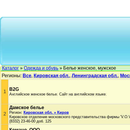
Каталог
»
Одежда и обувь
» Белье женское, мужское
Регионы:
Все
,
Кировская обл.
,
Ленинградская обл.
,
Мос
B2G
1
Английское женское белье. Сайт на английском языке.
Дамское белье
Регион:
Кировская обл. » Киров
2
Кировское отделение московского представительства фирмы 'V.O.V
(8332) 23-46-00 доб. 125
Комацо, ООО