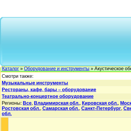
Каталог
»
Оборудование и инструменты
» Акустическое о
Смотри также:
Музыкальные инструменты
Рестораны, кафе, бары – оборудование
Театрально-концертное оборудование
Регионы:
Все
,
Владимирская обл.
,
Кировская обл.
,
Мос
Ростовская обл.
,
Самарская обл.
,
Санкт-Петербург
,
Св
обл.