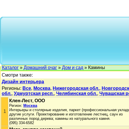
Каталог
»
Домашний очаг
»
Дом и сад
» Камины
Смотри также:
Дизайн интерьера
Регионы:
Все
,
Москва
,
Нижегородская обл.
,
Новгородск
обл.
,
Удмуртская респ.
,
Челябинская обл.
,
Чувашская р
Клен-Лест, ООО
Регион:
Москва
Интерьеры и столярные изделия, паркет (профессиональная укладк
1
другие услуги. Проектирование и изготовление лестниц, саун из
различных пород дерева; камины из натурального камня.
(095) 334-6582