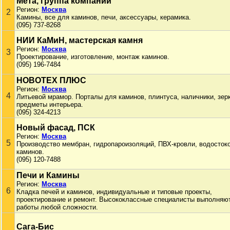
Мета, группа компаний
Регион:
Москва
2
Камины, все для каминов, печи, аксессуары, керамика.
(095) 737-8268
НИИ КаМиН, мастерская камня
Регион:
Москва
3
Проектирование, изготовление, монтаж каминов.
(095) 196-7484
НОВОТЕХ ПЛЮС
Регион:
Москва
4
Литьевой мрамор. Порталы для каминов, плинтуса, наличники, зер
предметы интерьера.
(095) 324-4213
Новый фасад, ПСК
Регион:
Москва
5
Производство мембран, гидропароизоляций, ПВХ-кровли, водостоко
каминов.
(095) 120-7488
Печи и Камины
Регион:
Москва
6
Кладка печей и каминов, индивидуальные и типовые проекты,
проектирование и ремонт. Высококлассные специалисты выполняю
работы любой сложности.
Сага-Бис