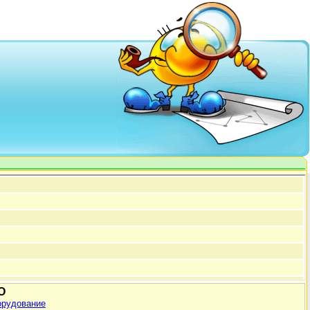
О
орудование