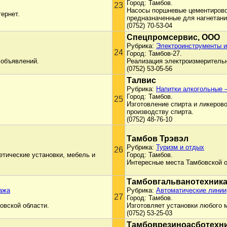
Город: Тамбов.
23
Насосы поршневые цементиров
ернет.
предназначенные для нагнетани
(0752) 70-53-04
Спецпромсервис, ООО
Рубрика:
Электроинструменты и
24
Город: Тамбов-27.
 объявлений.
Реализация электроизмерительн
(0752) 53-05-56
Талвис
Рубрика:
Напитки алкогольные 
Город: Тамбов.
25
Изготовление спирта и ликеров
производству спирта.
(0752) 48-76-10
Тамбов Трэвэл
Рубрика:
Туризм и отдых
26
етические установки, мебель и
Город: Тамбов.
Интересные места Тамбовской о
Тамбовгальванотехника
ажа
Рубрика:
Автоматические линии
27
Город: Тамбов.
овской области.
Изготовляет установки любого 
(0752) 53-25-03
Тамбоврезиноасботехни