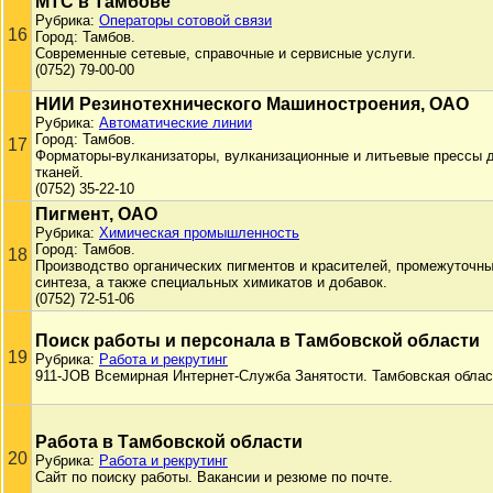
МТС в Тамбове
Рубрика:
Операторы сотовой связи
16
Город: Тамбов.
Современные сетевые, справочные и сервисные услуги.
(0752) 79-00-00
НИИ Резинотехнического Машиностроения, ОАО
Рубрика:
Автоматические линии
Город: Тамбов.
17
Форматоры-вулканизаторы, вулканизационные и литьевые прессы д
тканей.
(0752) 35-22-10
Пигмент, ОАО
Рубрика:
Химическая промышленность
Город: Тамбов.
18
Производство органических пигментов и красителей, промежуточны
синтеза, а также специальных химикатов и добавок.
(0752) 72-51-06
Поиск работы и персонала в Тамбовской области
19
Рубрика:
Работа и рекрутинг
911-JOB Всемирная Интернет-Служба Занятости. Тамбовская облас
Работа в Тамбовской области
20
Рубрика:
Работа и рекрутинг
Сайт по поиску работы. Вакансии и резюме по почте.