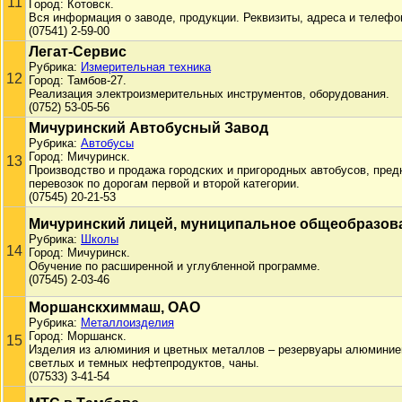
11
Город: Котовск.
Вся информация о заводе, продукции. Реквизиты, адреса и телефо
(07541) 2-59-00
Легат-Сервис
Рубрика:
Измерительная техника
12
Город: Тамбов-27.
Реализация электроизмерительных инструментов, оборудования.
(0752) 53-05-56
Мичуринский Автобусный Завод
Рубрика:
Автобусы
Город: Мичуринск.
13
Производство и продажа городских и пригородных автобусов, пре
перевозок по дорогам первой и второй категории.
(07545) 20-21-53
Мичуринский лицей, муниципальное общеобразов
Рубрика:
Школы
14
Город: Мичуринск.
Обучение по расширенной и углубленной программе.
(07545) 2-03-46
Моршанскхиммаш, ОАО
Рубрика:
Металлоизделия
Город: Моршанск.
15
Изделия из алюминия и цветных металлов – резервуары алюминие
светлых и темных нефтепродуктов, чаны.
(07533) 3-41-54