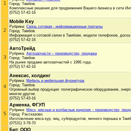
1
Город: Тамбов.
Комплексные решения для продвижения Вашего бизнеса в сети Инт
(0752) 57-42-16
Mobile Key
Рубрика:
Связь сотовая - информационные порталы
2
Город: Тамбов.
Информация о сотовой связи в Тамбове, модели телефонов, доска
(0752) 57-42-16
АвтоТрейд
Рубрика:
Автозапчасти – производство, продажа
3
Город: Тамбов.
На рынке продажи автозапчастей с 1995 года.
(0752) 57-42-16
Анексис, холдинг
Рубрика:
Мебель и мебельная фурнитура
Город: Тамбов.
4
Огромный выбор продукции: полиграфическое оборудование, энерг
многое другое.
(0752) 57-43-16
Арженка, ФГУП
Рубрика:
Мясо, мясные и колбасные изделия – производство, прод
5
Город: Рассказово.
Изготовление мяса кур, яиц, субпродуктов, яичного порошка в Тамб
(07531) 3-78-70
Бит, ООО