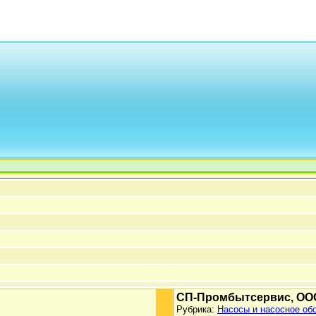
СП-Промбытсервис, ОО
Рубрика:
Насосы и насосное об