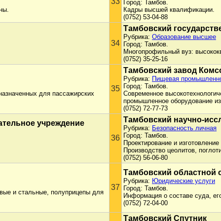
33
Город: Тамбов.
ны.
Кадры высшей квалификации.
(0752) 53-04-88
Тамбовский государств
Рубрика:
Образование высшее
34
Город: Тамбов.
Многопрофильный вуз: высокок
(0752) 35-25-16
Тамбовский завод Комс
Рубрика:
Пищевая промышленно
Город: Тамбов.
35
дназначенных для пассажирских
Современное высокотехнологич
промышленное оборудование из 
(0752) 72-77-73
Тамбовский научно-исс
ательное учреждение
Рубрика:
Безопасность личная
Город: Тамбов.
36
Проектирование и изготовление
Производство цеолитов, поглоти
(0752) 56-06-80
Тамбовский областной 
Рубрика:
Юридические услуги
37
Город: Тамбов.
вые и стальные, полуприцепы для
Информация о составе суда, его
(0752) 72-04-00
Тамбовский Спутник