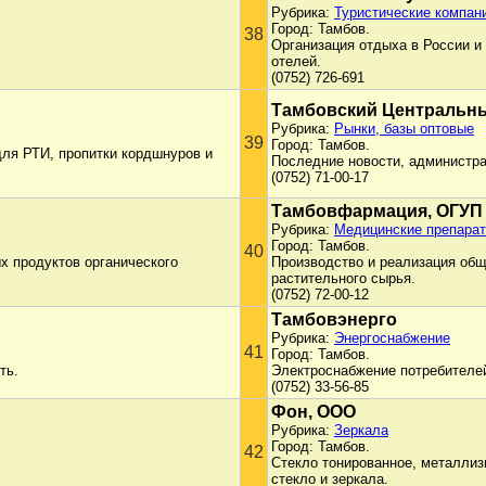
Рубрика:
Туристические компани
Город: Тамбов.
38
Организация отдыха в России и
отелей.
(0752) 726-691
Тамбовский Центральн
Рубрика:
Рынки, базы оптовые
39
Город: Тамбов.
ля РТИ, пропитки кордшнуров и
Последние новости, администра
(0752) 71-00-17
Тамбовфармация, ОГУП
Рубрика:
Медицинские препарат
Город: Тамбов.
40
х продуктов органического
Производство и реализация общ
растительного сырья.
(0752) 72-00-12
Тамбовэнерго
Рубрика:
Энергоснабжение
41
Город: Тамбов.
ть.
Электроснабжение потребителей
(0752) 33-56-85
Фон, ООО
Рубрика:
Зеркала
Город: Тамбов.
42
Стекло тонированное, металлиз
стекло и зеркала.