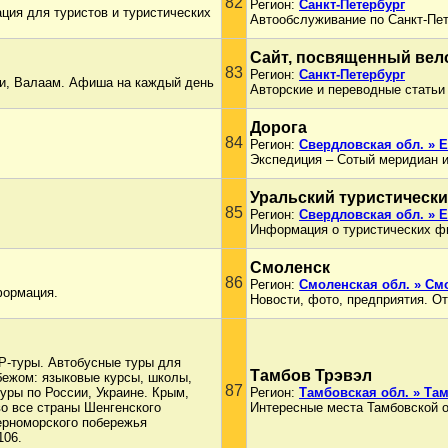
82
Регион:
Санкт-Петербург
ия для туристов и туристических
Автообслуживание по Санкт-Пет
Сайт, посвященный вел
83
Регион:
Санкт-Петербург
жи, Валаам. Афиша на каждый день
Авторские и переводные статьи
Дорога
84
Регион:
Свердловская обл. » 
Экспедиция – Сотый меридиан и
Уральский туристически
85
Регион:
Свердловская обл. » 
Информация о туристических фир
Смоленск
86
Регион:
Смоленская обл. » См
формация.
Новости, фото, предприятия. О
IP-туры. Автобусные туры для
Тамбов Трэвэл
бежом: языковые курсы, школы,
87
уры по России, Украине. Крым,
Регион:
Тамбовская обл. » Та
о все страны Шенгенского
Интересные места Тамбовской о
ерноморского побережья
106.