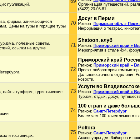
69
щих публикаций.
Организация путешествий, разли
(3422) 20-05-81
Досуг в Перми
ства, фирмы, занимающиеся
70
Регион:
Пермская обл. » Перм
ми. Цены на туры и горящие туры
Информация о театрах, кинотеат
Shatoon, клуб
туризма, полезные советы,
71
Регион:
Приморский край » Вл
твий, ссылки на другие
Мероприятия в стиле 4х4, фору
Приморский край Росси
Регион:
Приморский край » Вл
72
Проект лаборатории компьютерн
етербурга.
Дальневосточного отделения Ро
новости.
Услуги во Владивостоке
73
а, сайты турфирм, туристические
Регион:
Приморский край » Вл
Туризм, отдых, досуг, путешеств
100 стран и даже больше
74
Регион:
Санкт-Петербург
рсии.
Более чем 100 точек земного ш
Poltora
75
Регион:
Санкт-Петербург
жах и гостиницах.
Аксессуары для байкеров и про