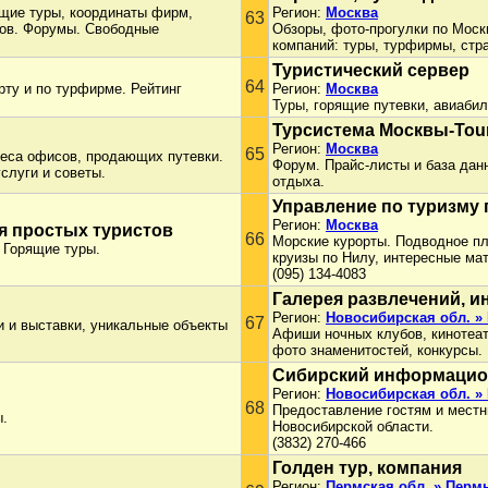
ящие туры, координаты фирм,
Регион:
Москва
63
тов. Форумы. Свободные
Обзоры, фото-прогулки по Моск
компаний: туры, турфирмы, стра
Туристический сервер
64
рту и по турфирме. Рейтинг
Регион:
Москва
Туры, горящие путевки, авиабил
Турсистема Москвы-Tou
Регион:
Москва
65
реса офисов, продающих путевки.
Форум. Прайс-листы и база дан
слуги и советы.
отдыха.
Управление по туризму 
Регион:
Москва
я простых туристов
66
Морские курорты. Подводное п
 Горящие туры.
круизы по Нилу, интересные ма
(095) 134-4083
Галерея развлечений, 
Регион:
Новосибирская обл. »
67
и и выставки, уникальные объекты
Афиши ночных клубов, кинотеатр
фото знаменитостей, конкурсы.
Сибирский информацио
Регион:
Новосибирская обл. »
68
Предоставление гостям и мест
ы.
Новосибирской области.
(3832) 270-466
Голден тур, компания
Регион:
Пермская обл. » Перм