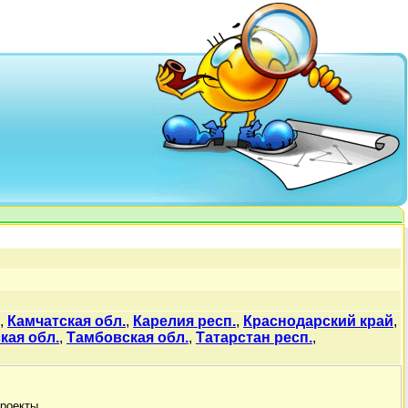
,
Камчатская обл.
,
Карелия респ.
,
Краснодарский край
,
кая обл.
,
Тамбовская обл.
,
Татарстан респ.
,
роекты.