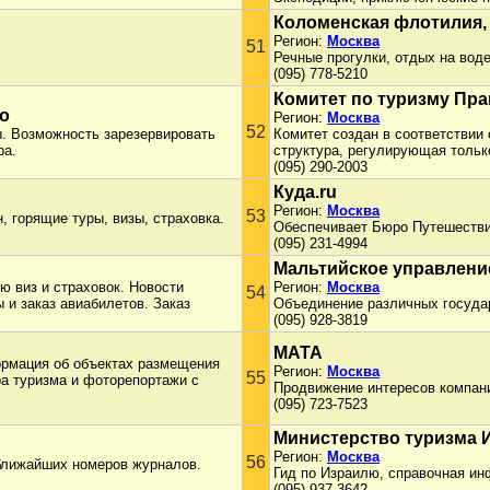
Коломенская флотилия,
Регион:
Москва
51
Речные прогулки, отдых на воде
(095) 778-5210
Комитет по туризму Пр
о
Регион:
Москва
52
. Возможность зарезервировать
Комитет создан в соответствии
ра.
структура, регулирующая тольк
(095) 290-2003
Куда.ru
Регион:
Москва
53
, горящие туры, визы, страховка.
Обеспечивает Бюро Путешеств
(095) 231-4994
Мальтийское управлени
ю виз и страховок. Новости
Регион:
Москва
54
и заказ авиабилетов. Заказ
Объединение различных госуда
(095) 928-3819
МАТА
ормация об объектах размещения
Регион:
Москва
55
ра туризма и фоторепортажи с
Продвижение интересов компани
(095) 723-7523
Министерство туризма 
Регион:
Москва
56
 ближайших номеров журналов.
Гид по Израилю, справочная ин
(095) 937-3642