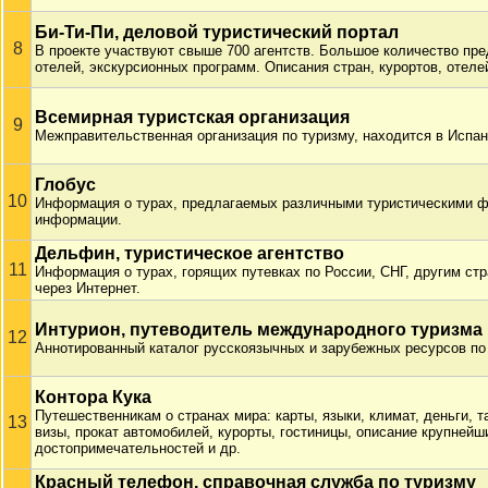
Би-Ти-Пи, деловой туристический портал
8
В проекте участвуют свыше 700 агентств. Большое количество пре
отелей, экскурсионных программ. Описания стран, курортов, отелей
Всемирная туристская организация
9
Межправительственная организация по туризму, находится в Испан
Глобус
10
Информация о турах, предлагаемых различными туристическими 
информации.
Дельфин, туристическое агентство
11
Информация о турах, горящих путевках по России, СНГ, другим ст
через Интернет.
Интурион, путеводитель международного туризма
12
Аннотированный каталог русскоязычных и зарубежных ресурсов по 
Контора Кука
Путешественникам о странах мира: карты, языки, климат, деньги, 
13
визы, прокат автомобилей, курорты, гостиницы, описание крупнейш
достопримечательностей и др.
Красный телефон, справочная служба по туризму