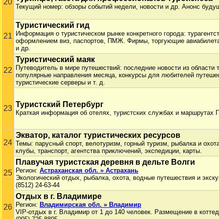
20
Текущий номер: обзоры событий недели, новости и др. Анонс буду
Туристический гид
Информация о туристическом рынке конкретного города: турагент
21
оформлением виз, паспортов, ПМЖ. Фирмы, торгующие авиабилета
и др.
Туристический маяк
Путеводитель в мире путешествий: последние новости из области 
22
популярные направления месяца, конкурсы для любителей путешес
туристические серверы и т. д.
Туристский Петербург
23
Краткая информация об отелях, туристских службах и маршрутах П
Экватор, каталог туристических ресурсов
24
Темы: парусный спорт, велотуризм, горный туризм, рыбалка и охот
клубы, транспорт, агентства приключений, экспедиции, карты.
Плавучая туристская деревня в дельте Волги
Регион:
Астраханская обл. » Астрахань
25
Экологический отдых, рыбалка, охота, водные путешествия и экску
(8512) 24-63-44
Отдых в г. Владимире
Регион:
Владимирская обл. » Владимир
26
VIP-отдых в г. Владимир от 1 до 140 человек. Размещение в коттед