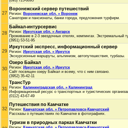
(095) 725-8895
Воронежский сервер путешествий
27
Регион:
Воронежская обл. » Воронеж
Санатории и пансионаты, банки города, предложения турфирм.
Байкал-интурсервис
Регион:
Иркутская обл. » Ангарск
28
Проживание в 2-3 звездочных отелях, кемпингах. Экстремальный т
(3951) 53-51-95
Иркутский экспресс, информационный сервер
29
Регион:
Иркутская обл. » Иркутск
Экскурсионные маршруты, альпинизм, автопутешествия, турбазы.
Озеро Байкал
Регион:
Иркутская обл. » Иркутск
30
Сайт посвящен озеру Байкал и всему, что с ним связано.
(3952) 35-42-11
ТрансТур
Регион:
Калининградская обл. » Калининград
31
Информационный ресурс о транспортных и туристических организа
(0112) 43-67-49
Путешествия по Камчатке
32
Регион:
Камчатская обл. » Петропавловск-Камчатский
Рассказы о путешествиях по Камчатке в фотографиях.
Туризм в природных парках Камчатки
Регион:
Камчатская обл. » Петропавловск-Камчатский