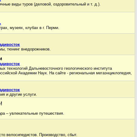
чные виды туров (деловой, оздоровительный и т. д.).
ь
рах, музеях, клубах в г. Перми.
адивосток
мы, тюнинг внедорожников.
и
адивосток
ых технологий Дальневосточного геологического института
ссийской Академии Наук. На сайте - региональная мегаэнциклопедия,
адивосток
ия и другие услуги.
!
ара – увлекательные путешествия.
сто велосипедистов. Производство, сбыт.