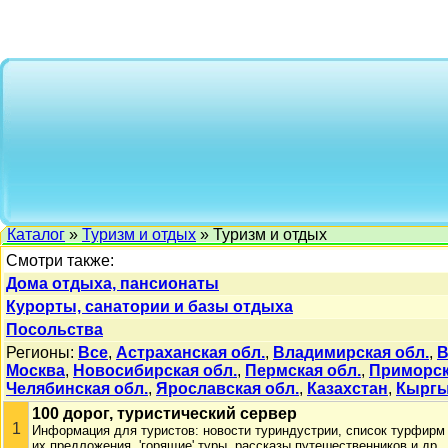
Каталог
»
Туризм и отдых
» Туризм и отдых
Смотри также:
Дома отдыха, пансионаты
Курорты, санатории и базы отдыха
Посольства
Регионы:
Все
,
Астраханская обл.
,
Владимирская обл.
,
В
Москва
,
Новосибирская обл.
,
Пермская обл.
,
Приморск
Челябинская обл.
,
Ярославская обл.
,
Казахстан
,
Кыргы
100 дорог, туристический сервер
1
Информация для туристов: новости туриндустрии, список турфирм (в
их предложения, 'горящие' туры, рассказы путешественников и др.