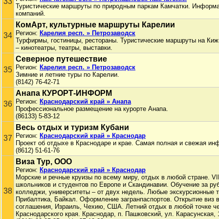
33
Туристические маршруты по природным паркам Камчатки. Информац
компаний.
КомАрт, культурные маршруты Карелии
Регион:
Карелия респ. » Петрозаводск
34
Турфирмы, гостиницы, рестораны. Туристические маршруты на Ки
– кинотеатры, театры, выставки.
Северное путешествие
Регион:
Карелия респ. » Петрозаводск
35
Зимние и летние туры по Карелии.
(8142) 76-42-71
Анапа КУРОРТ-ИНФОРМ
Регион:
Краснодарский край » Анапа
36
Профессиональное размещение на курорте Анапа.
(86133) 5-83-12
Весь отдых и туризм Кубани
Регион:
Краснодарский край » Краснодар
37
Проект об отдыхе в Краснодаре и крае. Самая полная и свежая ин
(8612) 51-61-76
Виза Тур, ООО
Регион:
Краснодарский край » Краснодар
Морские и речные круизы по всему миру, отдых в любой стране. V
школьников и студентов по Европе и Скандинавии. Обучение за ру
38
колледжи, университеты – от двух недель. Любые экскурсионные т
Прибалтика, Байкал. Оформление загранпаспортов. Открытие виз в
соглашения, Израиль, Чехию, США. Летний отдых в любой точке ч
Краснодарского края. Краснодар, п. Пашковский, ул. Карасунская, 