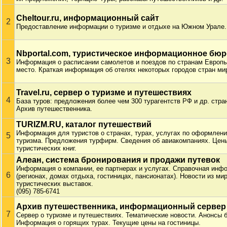
Cheltour.ru, информационный сайт
2
Предоставление информации о туризме и отдыхе на Южном Урале.
Nbportal.com, туристическое информационное бюр
3
Информация о расписании самолетов и поездов по странам Европы
место. Краткая информация об отелях некоторых городов стран ми
Travel.ru, сервер о туризме и путешествиях
4
База туров: предложения более чем 300 турагентств РФ и др. стран
Архив путешественника.
TURIZM.RU, каталог путешествий
Информация для туристов о странах, турах, услугах по оформлени
5
туризма. Предложения турфирм. Сведения об авиакомпаниях. Цены 
туристических книг.
Алеан, система бронирования и продажи путевок
Информация о компании, ее партнерах и услугах. Справочная инф
6
(регионах, домах отдыха, гостиницах, пансионатах). Новости из ми
туристических выставок.
(095) 785-6741
Архив путешественника, информационный сервер
7
Сервер о туризме и путешествиях. Тематические новости. Анонсы
Информация о горящих турах. Текущие цены на гостиницы.