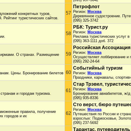
Петрофлот
Регион:
Москва
57
дложений конкретных туров,
Деревянное судостроение. Путе
. Рейтинг туристических сайтов.
(095) 325-3742
РБК: Турист.ру
Регион:
Москва
58
ии.
Реклама туристических услуг в 
(095) 363-1111 доб. 372
Российская Ассоциация 
Регион:
Москва
59
фирмами. О странах. Размещение
Осуществляет лоббирование и п
(095) 292-24-64
Событийный туризм
60
ранам. Цены. Бронирование билетов
Регион:
Москва
Праздники, карнавалы, спортив
Стар Трэвел, туристиче
Регион:
Москва
61
странам и городам туризма.
Бронирование авиабилетов, ж/д 
(095) 935-8336
Сто верст, бюро путеше
Регион:
Москва
таможенные правила, получение
62
Путешествия по России и стран
их городов и их
взрослых: Подмосковье, Золотое
(095) 237-5692
Тарантас, путеводитель