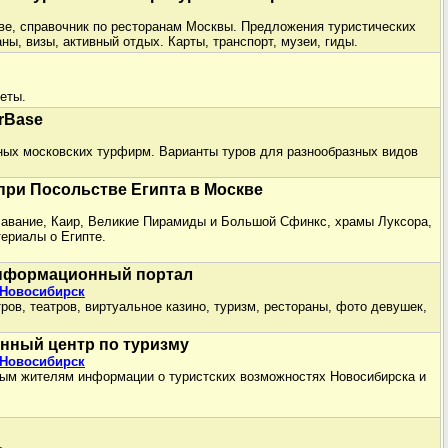
ве, справочник по ресторанам Москвы. Предложения туристических
ны, визы, активный отдых. Карты, транспорт, музеи, гиды.
еты.
rBase
ных московских турфирм. Варианты туров для разнообразных видов
при Посольстве Египта в Москве
лавание, Каир, Великие Пирамиды и Большой Сфинкс, храмы Луксора,
териалы о Египте.
информационный портал
 Новосибирск
ов, театров, виртуальное казино, туризм, рестораны, фото девушек,
нный центр по туризму
 Новосибирск
ным жителям информации о туристских возможностях Новосибирска и
ь