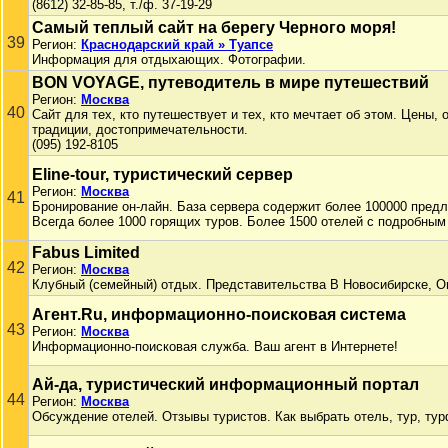
(8612) 32-85-85, т./ф. 37-19-29
Самый теплый сайт на берегу Черного моря!
39
Регион:
Краснодарский край » Туапсе
Информация для отдыхающих. Фотографии.
BON VOYAGE, путеводитель в мире путешествий
Регион:
Москва
40
Сайт для тех, кто путешествует и тех, кто мечтает об этом. Цены,
традиции, достопримечательности.
(095) 192-8105
Eline-tour, туристический сервер
Регион:
Москва
41
Бронирование он-лайн. База сервера содержит более 100000 пред
Всегда более 1000 горящих туров. Более 1500 отелей с подробным
Fabus Limited
42
Регион:
Москва
Клубный (семейный) отдых. Представительства В Новосибирске, О
Агент.Ru, информационно-поисковая система
43
Регион:
Москва
Информационно-поисковая служба. Ваш агент в Интернете!
Ай-да, туристический информационный портал
44
Регион:
Москва
Обсуждение отелей. Отзывы туристов. Как выбрать отель, тур, ту