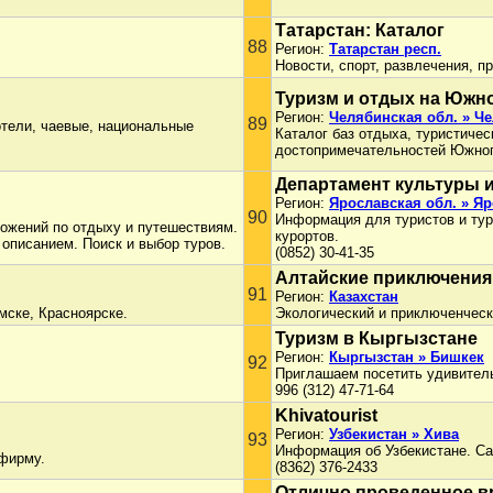
Татарстан: Каталог
88
Регион:
Татарстан респ.
Новости, спорт, развлечения, п
Туризм и отдых на Южн
Регион:
Челябинская обл. » Ч
89
 отели, чаевые, национальные
Каталог баз отдыха, туристиче
достопримечательностей Южног
Департамент культуры 
Регион:
Ярославская обл. » Я
90
Информация для туристов и тур
ложений по отдыху и путешествиям.
курортов.
 описанием. Поиск и выбор туров.
(0852) 30-41-35
Алтайские приключения
91
Регион:
Казахстан
мске, Красноярске.
Экологический и приключенческ
Туризм в Кыргызстане
Регион:
Кыргызстан » Бишкек
92
Приглашаем посетить удивител
996 (312) 47-71-64
Khivatourist
Регион:
Узбекистан » Хива
93
Информация об Узбекистане. Са
рфирму.
(8362) 376-2433
Отлично проведенное в