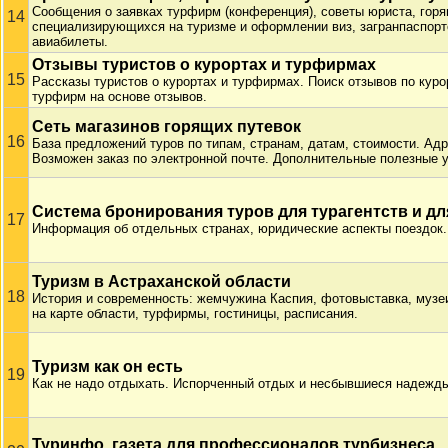
Сообщения о заявках турфирм (конференция), советы юриста, гор
14
специализирующихся на туризме и оформлении виз, загранпаспор
авиабилеты.
Отзывы туристов о курортах и турфирмах
15
Рассказы туристов о курортах и турфирмах. Поиск отзывов по куро
турфирм на основе отзывов.
Сеть магазинов горящих путевок
16
База предложений туров по типам, странам, датам, стоимости. Ад
Возможен заказ по электронной почте. Дополнительные полезные у
Система бронирования туров для турагентств и дл
17
Информация об отдельных странах, юридические аспекты поездок.
Туризм в Астраханской области
18
История и современность: жемчужина Каспия, фотовыставка, музе
на карте области, турфирмы, гостиницы, расписания.
Туризм как он есть
19
Как не надо отдыхать. Испорченный отдых и несбывшиеся надежд
Туринфо, газета для профессионалов турбизнеса