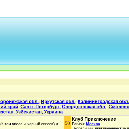
оронежская обл.
,
Иркутская обл.
,
Калининградская обл.
ий край
,
Санкт-Петербург
,
Свердловская обл.
,
Смоленс
зстан
,
Узбекистан
,
Украина
Клуб Приключение
50
 том числе и 'черный список') и
Регион:
Москва
Экспедиции, приключенческие п