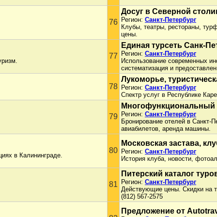
Досуг в Северной столи
Регион:
Санкт-Петербург
76
Клубы, театры, рестораны, тур
цены.
Единая турсеть Санк-Пе
Регион:
Санкт-Петербург
77
уризм.
Использование современных ин
систематизация и предоставлен
Лукоморье, туристическ
78
Регион:
Санкт-Петербург
Спектр услуг в Республике Каре
Многофункциональный 
Регион:
Санкт-Петербург
79
Бронирование отелей в Санкт-П
авиабилетов, аренда машины.
Московская застава, клу
80
Регион:
Санкт-Петербург
циях в Калининграде.
История клуба, новости, фотоа
Питерский каталог туро
Регион:
Санкт-Петербург
81
Действующие цены. Скидки на т
(812) 567-2575
Предложение от Autotrav