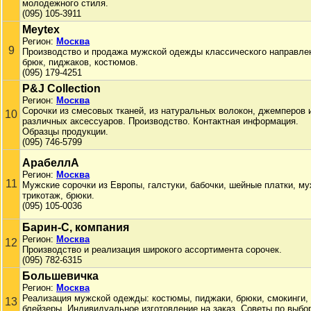
молодежного стиля.
(095) 105-3911
Meytex
Регион:
Москва
9
Производство и продажа мужской одежды классического направле
брюк, пиджаков, костюмов.
(095) 179-4251
P&J Collection
Регион:
Москва
Сорочки из смесовых тканей, из натуральных волокон, джемперов 
10
различных аксессуаров. Производство. Контактная информация.
Образцы продукции.
(095) 746-5799
АрабеллА
Регион:
Москва
11
Мужские сорочки из Европы, галстуки, бабочки, шейные платки, м
трикотаж, брюки.
(095) 105-0036
Барин-С, компания
Регион:
Москва
12
Производство и реализация широкого ассортимента сорочек.
(095) 782-6315
Большевичка
Регион:
Москва
Реализация мужской одежды: костюмы, пиджаки, брюки, смокинги,
13
блейзеры. Индивидуальное изготовление на заказ. Советы по выбор