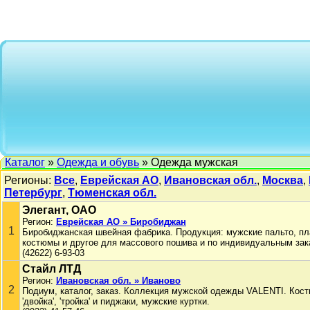
Каталог
»
Одежда и обувь
» Одежда мужская
Регионы:
Все
,
Еврейская АО
,
Ивановская обл.
,
Москва
,
Петербург
,
Тюменская обл.
Элегант, ОАО
Регион:
Еврейская АО » Биробиджан
1
Биробиджанская швейная фабрика. Продукция: мужские пальто, п
костюмы и другое для массового пошива и по индивидуальным зак
(42622) 6-93-03
Стайл ЛТД
Регион:
Ивановская обл. » Иваново
2
Подиум, каталог, заказ. Коллекция мужской одежды VALENTI. Кос
'двойка', 'тройка' и пиджаки, мужские куртки.