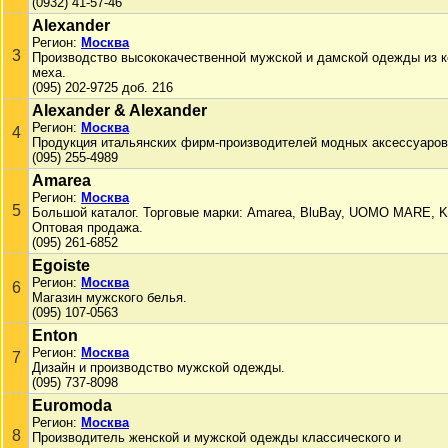
(0932) 41-57-46
Alexander
Регион:
Москва
3
Производство высококачественной мужской и дамской одежды из к
меха.
(095) 202-9725 доб. 216
Alexander & Alexander
Регион:
Москва
4
Продукция итальянских фирм-производителей модных аксессуаров
(095) 255-4989
Amarea
Регион:
Москва
5
Большой каталог. Торговые марки: Amarea, BluBay, UOMO MARE, K
Оптовая продажа.
(095) 261-6852
Egoiste
Регион:
Москва
6
Магазин мужского белья.
(095) 107-0563
Enton
Регион:
Москва
7
Дизайн и производство мужской одежды.
(095) 737-8098
Euromoda
Регион:
Москва
8
Производитель женской и мужской одежды классического и