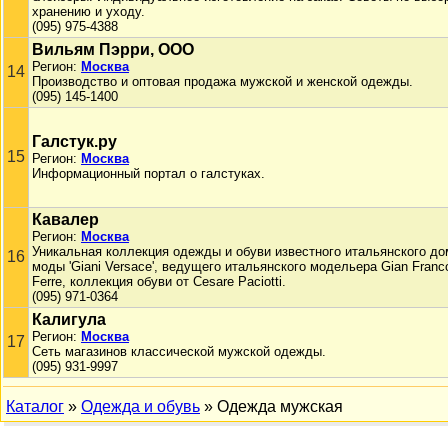
хранению и уходу.
(095) 975-4388
Вильям Пэрри, ООО
Регион:
Москва
14
Производство и оптовая продажа мужской и женской одежды.
(095) 145-1400
Галстук.ру
15
Регион:
Москва
Информационный портал о галстуках.
Кавалер
Регион:
Москва
Уникальная коллекция одежды и обуви известного итальянского до
16
моды 'Giani Versace', ведущего итальянского модельера Gian Franc
Ferre, коллекция обуви от Cesare Paciotti.
(095) 971-0364
Калигула
Регион:
Москва
17
Сеть магазинов классической мужской одежды.
(095) 931-9997
Каталог
»
Одежда и обувь
» Одежда мужская