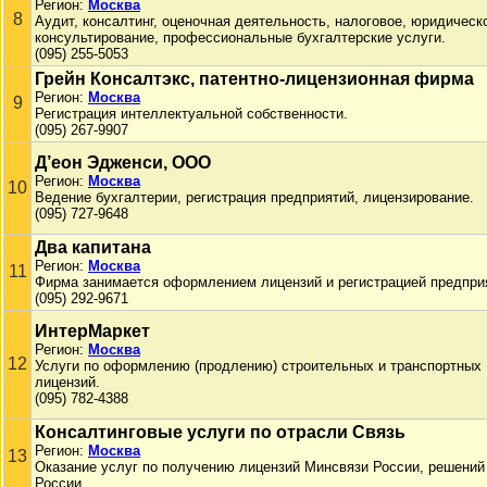
Регион:
Москва
8
Аудит, консалтинг, оценочная деятельность, налоговое, юридическ
консультирование, профессиональные бухгалтерские услуги.
(095) 255-5053
Грейн Консалтэкс, патентно-лицензионная фирма
Регион:
Москва
9
Регистрация интеллектуальной собственности.
(095) 267-9907
Д’еон Эдженси, ООО
Регион:
Москва
10
Ведение бухгалтерии, регистрация предприятий, лицензирование.
(095) 727-9648
Два капитана
Регион:
Москва
11
Фирма занимается оформлением лицензий и регистрацией предпри
(095) 292-9671
ИнтерМаркет
Регион:
Москва
12
Услуги по оформлению (продлению) строительных и транспортных
лицензий.
(095) 782-4388
Консалтинговые услуги по отрасли Связь
Регион:
Москва
13
Оказание услуг по получению лицензий Минсвязи России, решени
России.