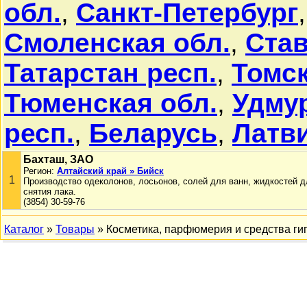
обл.
,
Санкт-Петербург
Смоленская обл.
,
Ста
Татарстан респ.
,
Томск
Тюменская обл.
,
Удмур
респ.
,
Беларусь
,
Латв
Бахташ, ЗАО
Регион:
Алтайский край » Бийск
1
Производство одеколонов, лосьонов, солей для ванн, жидкостей д
снятия лака.
(3854) 30-59-76
Каталог
»
Товары
» Косметика, парфюмерия и средства ги