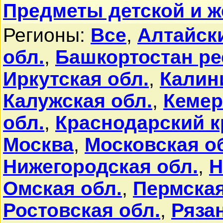
Предметы детской и ж
Регионы:
Все
,
Алтайск
обл.
,
Башкортостан ре
Иркутская обл.
,
Калин
Калужская обл.
,
Кемер
обл.
,
Краснодарский к
Москва
,
Московская о
Нижегородская обл.
,
Н
Омская обл.
,
Пермская
Ростовская обл.
,
Ряза