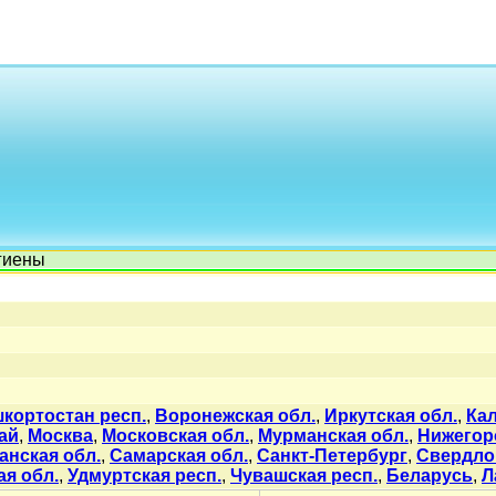
гиены
кортостан респ.
,
Воронежская обл.
,
Иркутская обл.
,
Кал
ай
,
Москва
,
Московская обл.
,
Мурманская обл.
,
Нижегор
анская обл.
,
Самарская обл.
,
Санкт-Петербург
,
Свердло
я обл.
,
Удмуртская респ.
,
Чувашская респ.
,
Беларусь
,
Л