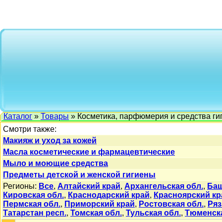
Каталог
»
Товары
» Косметика, парфюмерия и средства ги
Смотри также:
Макияж и уход за кожей
Масла косметические и фармацевтические
Мыло и моющие средства
Предметы детской и женской гигиены
Регионы:
Все
,
Алтайский край
,
Архангельская обл.
,
Баш
Кировская обл.
,
Краснодарский край
,
Красноярский кр
Пермская обл.
,
Приморский край
,
Ростовская обл.
,
Ряз
Татарстан респ.
,
Томская обл.
,
Тульская обл.
,
Тюменска