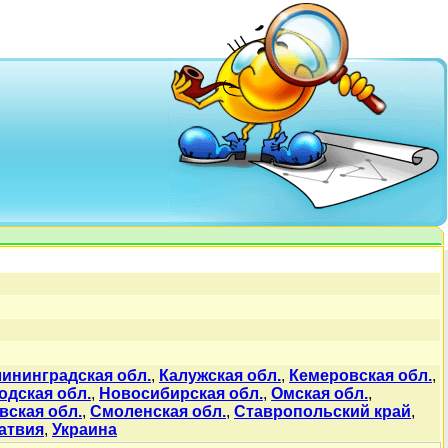
ининградская обл.
,
Калужская обл.
,
Кемеровская обл.
,
одская обл.
,
Новосибирская обл.
,
Омская обл.
,
вская обл.
,
Смоленская обл.
,
Ставропольский край
,
атвия
,
Украина