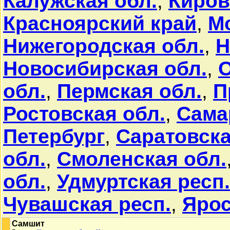
Калужская обл.
,
Киров
Красноярский край
,
М
Нижегородская обл.
,
Н
Новосибирская обл.
,
О
обл.
,
Пермская обл.
,
П
Ростовская обл.
,
Сама
Петербург
,
Саратовска
обл.
,
Смоленская обл.
обл.
,
Удмуртская респ.
Чувашская респ.
,
Ярос
Самшит