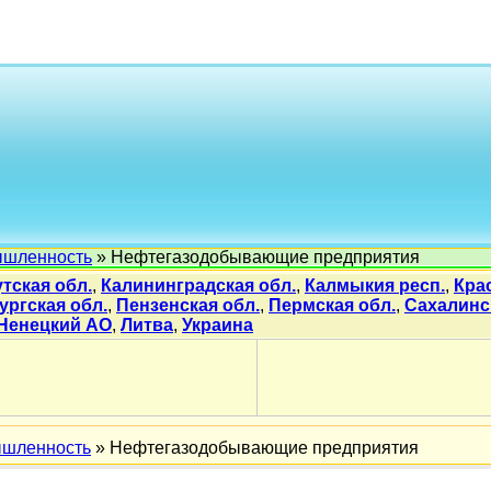
ышленность
» Нефтегазодобывающие предприятия
тская обл.
,
Калининградская обл.
,
Калмыкия респ.
,
Кра
ургская обл.
,
Пензенская обл.
,
Пермская обл.
,
Сахалинс
Ненецкий АО
,
Литва
,
Украина
ышленность
» Нефтегазодобывающие предприятия