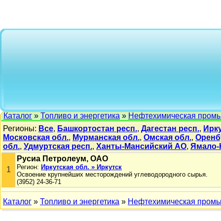
Каталог
»
Топливо и энергетика
»
Нефтехимическая пром
Регионы:
Все
,
Башкортостан респ.
,
Дагестан респ.
,
Ирку
Московская обл.
,
Мурманская обл.
,
Омская обл.
,
Оренб
обл.
,
Удмуртская респ.
,
Ханты-Мансийский АО
,
Ямало-
Русиа Петролеум, ОАО
Регион:
Иркутская обл. » Иркутск
1
Освоение крупнейших месторождений углеводородного сырья.
(3952) 24-36-71
Каталог
»
Топливо и энергетика
»
Нефтехимическая пром