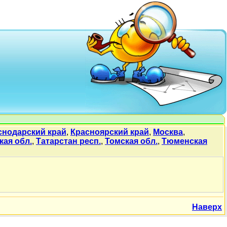
снодарский край
,
Красноярский край
,
Москва
,
кая обл.
,
Татарстан респ.
,
Томская обл.
,
Тюменская
Наверх