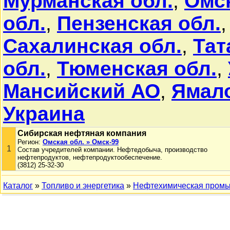
Мурманская обл.
,
Омск
обл.
,
Пензенская обл.
Сахалинская обл.
,
Тат
обл.
,
Тюменская обл.
,
Мансийский АО
,
Ямал
Украина
Сибирская нефтяная компания
Регион:
Омская обл. » Омск-99
1
Состав учредителей компании. Нефтедобыча, производство
нефтепродуктов, нефтепродуктообеспечение.
(3812) 25-32-30
Каталог
»
Топливо и энергетика
»
Нефтехимическая пром