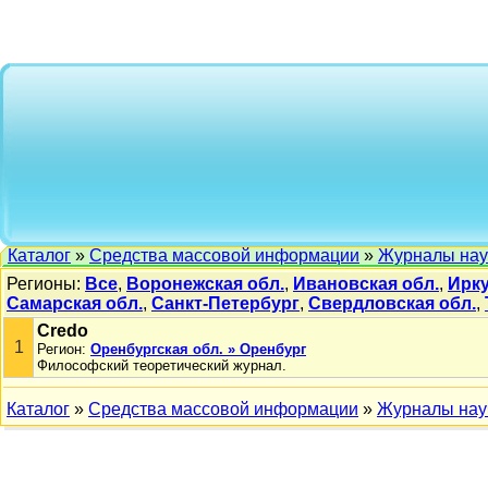
Каталог
»
Средства массовой информации
»
Журналы на
Регионы:
Все
,
Воронежская обл.
,
Ивановская обл.
,
Ирку
Самарская обл.
,
Санкт-Петербург
,
Свердловская обл.
,
Credo
1
Регион:
Оренбургская обл. » Оренбург
Философский теоретический журнал.
Каталог
»
Средства массовой информации
»
Журналы нау