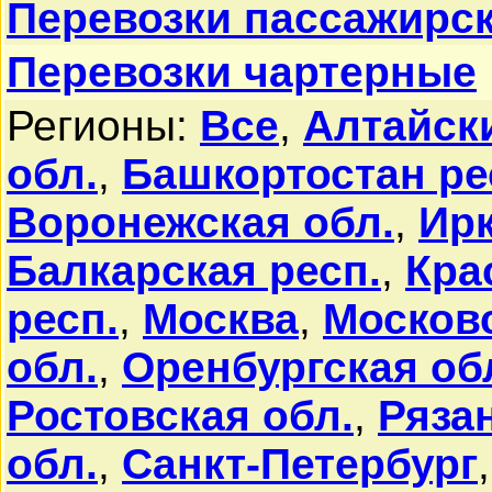
Перевозки пассажирс
Перевозки чартерные
Регионы:
Все
,
Алтайск
обл.
,
Башкортостан ре
Воронежская обл.
,
Ирк
Балкарская респ.
,
Кра
респ.
,
Москва
,
Московс
обл.
,
Оренбургская об
Ростовская обл.
,
Ряза
обл.
,
Санкт-Петербург