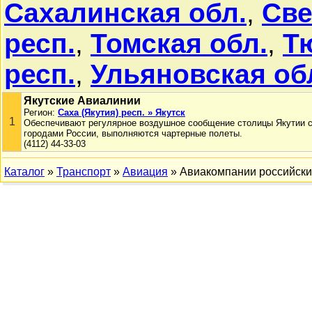
Сахалинская обл.
,
Све
респ.
,
Томская обл.
,
Т
респ.
,
Ульяновская об
Якутские Авиалинии
Регион:
Саха (Якутия) респ. » Якутск
1
Обеспечивают регулярное воздушное сообщение столицы Якутии 
городами России, выполняются чартерные полеты.
(4112) 44-33-03
Каталог
»
Транспорт
»
Авиация
» Авиакомпании российск