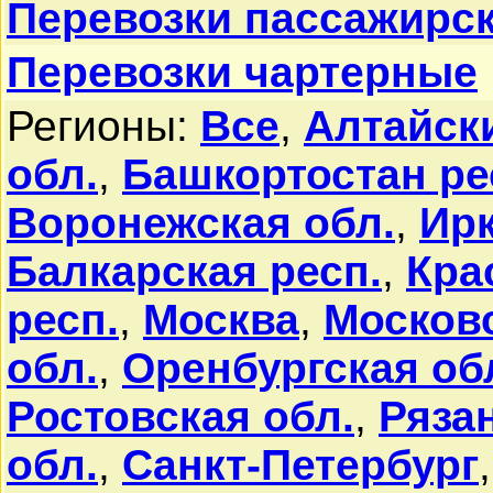
Перевозки пассажирс
Перевозки чартерные
Регионы:
Все
,
Алтайск
обл.
,
Башкортостан ре
Воронежская обл.
,
Ирк
Балкарская респ.
,
Кра
респ.
,
Москва
,
Московс
обл.
,
Оренбургская об
Ростовская обл.
,
Ряза
обл.
,
Санкт-Петербург