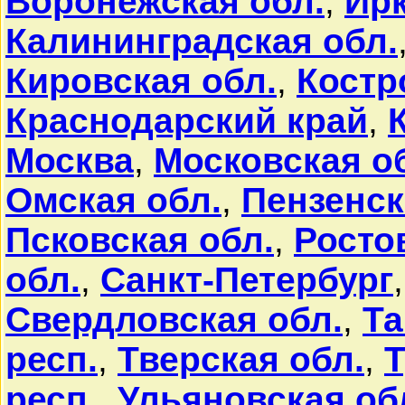
Воронежская обл.
,
Ирк
Калининградская обл.
Кировская обл.
,
Костр
Краснодарский край
,
Москва
,
Московская о
Омская обл.
,
Пензенск
Псковская обл.
,
Росто
обл.
,
Санкт-Петербург
Свердловская обл.
,
Та
респ.
,
Тверская обл.
,
Т
респ.
,
Ульяновская об