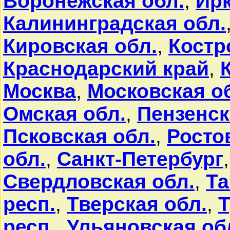
Воронежская обл.
,
Ирк
Калининградская обл.
Кировская обл.
,
Костр
Краснодарский край
,
Москва
,
Московская о
Омская обл.
,
Пензенск
Псковская обл.
,
Росто
обл.
,
Санкт-Петербург
Свердловская обл.
,
Та
респ.
,
Тверская обл.
,
Т
респ.
,
Ульяновская об