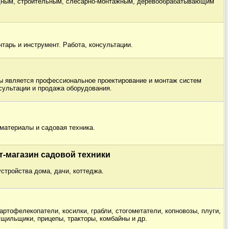
одным, строительным, слесарно-монтажным, деревообрабатывающим
тарь и инструмент. Работа, консультации.
 является профессиональное проектирование и монтаж систем
нсультации и продажа оборудования.
материалы и садовая техника.
ет-магазин садовой техники
стройства дома, дачи, коттеджа.
ртофелекопатели, косилки, грабли, стогометатели, копновозы, плуги,
ущильщики, прицепы, тракторы, комбайны и др.