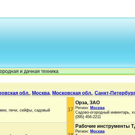
ородная и дачная техника
овская обл.
,
Москва
,
Московская обл.
,
Санкт-Петербур
Орза, ЗАО
Регион:
Москва
17
мки, печи, сейфы, садовый
Садово-огородный инвентарь, х
(095) 456-2211
Рабочие инструменты Т
Регион:
Москва