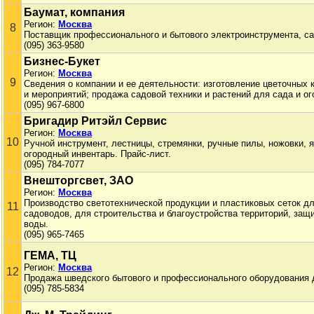
Баумат, компания
Регион:
Москва
8
Поставщик профессионального и бытового электроинструмента, са
(095) 363-9580
Бизнес-Букет
Регион:
Москва
9
Сведения о компании и ее деятельности: изготовление цветочных
и мероприятий; продажа садовой техники и растений для сада и ог
(095) 967-6800
Бригадир Ритэйл Сервис
Регион:
Москва
10
Ручной инструмент, лестницы, стремянки, ручные пилы, ножовки, 
огородный инвентарь. Прайс-лист.
(095) 784-7077
Внешторгсвет, ЗАО
Регион:
Москва
Производство светотехнической продукции и пластиковых сеток дл
11
садоводов, для строительства и благоустройства территорий, защ
воды.
(095) 965-7465
ГЕМА, ТЦ
Регион:
Москва
12
Продажа шведского бытового и профессионального оборудования д
(095) 785-5834