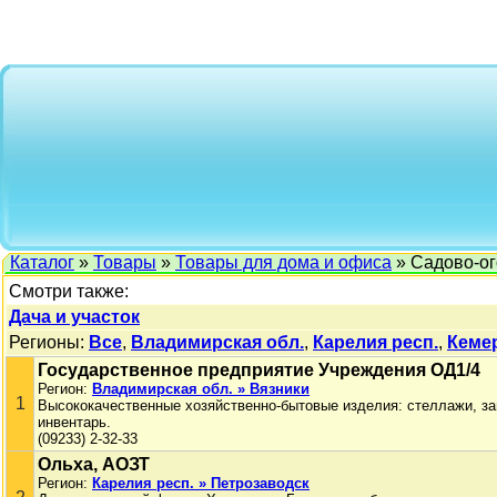
Каталог
»
Товары
»
Товары для дома и офиса
» Садово-ог
Смотри также:
Дача и участок
Регионы:
Все
,
Владимирская обл.
,
Карелия респ.
,
Кемер
Государственное предприятие Учреждения ОД1/4
Регион:
Владимирская обл. » Вязники
1
Высококачественные хозяйственно-бытовые изделия: стеллажи, за
инвентарь.
(09233) 2-32-33
Ольха, АОЗТ
Регион:
Карелия респ. » Петрозаводск