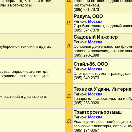
18
и асфальта, бетона и стали,
Торговля оптовая садово-огор
илы и мотонасосы.
инструментом.
(095) 231-7873
Радуга, ООО
Регион:
Москва
19
Стройматериалы, садовый инвен
(095) 574-7378
Садовый Инженер
Регион:
Москва
20
оуборочной техники и других
Основной деятельностью фирмы
полива и орошения, а также ко
(095) 270-1898
Стайл-56, ООО
Регион:
Москва
21
дства, опрыскивателям для
Электроинструмент, расходные 
 официального поставщика.
(095) 940-2073
Техника У дачи, Интерн
Регион:
Москва
22
м растений в диапазоне от
Товары для строительства и обу
(095) 258-0020
Тракторсельхозмаш
Регион:
Москва
23
Реализуем пресс-подборщики, ка
зерновые элеваторы, сеялки, л
(095) 174-8067