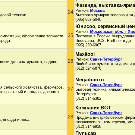
Фазенда, выставка-ярм
Регион:
Москва
24
довой техники.
Выставка-ярмарка товаров для д
(095) 937-5040
Юнисоо, сервисный цен
Регион:
Московская обл. » Хи
25
 композиций; оформление торжеств
Поставка в Россию оборудовани
орода.
Husqvarna, BCS, Parthner и др.
(095) 230-6967
Maxitool
Регион:
Санкт-Петербург
26
ящики для инструмента, садово-
Любой инструмент для дома и 
(812) 324-6878
Megadom.ru
Регион:
Санкт-Петербург
я сельского хозяйства, фермеров,
27
Бытовая техника, климатическая
иты растений и плодов, дренажа
Петербургу.
(812) 314-6382
Компания BGT
Регион:
Санкт-Петербург
28
Продажа дистрибьютером фирм E
ля cада и леса.
газонокосилок, камнерезов, мин
(812) 314-6918
Пульсар