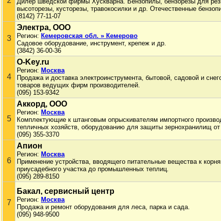
2
Дилер шведской фирмы Хускварна. Бензопилы, бензорезы для резк
высоторезы, кусторезы, травокосилки и др. Отечественные бензоп
(8142) 77-11-07
Электра, ООО
Регион:
Кемеровская обл. » Кемерово
3
Садовое оборудование, инструмент, крепеж и др.
(3842) 36-00-36
O-Key.ru
Регион:
Москва
4
Продажа и доставка электроинструмента, бытовой, садовой и снег
товаров ведущих фирм производителей.
(095) 153-9342
Аккорд, ООО
Регион:
Москва
5
Комплектующие к штанговым опрыскивателям импортного произво
тепличных хозяйств, оборудованию для защиты зернохранилищ от
(095) 355-3370
Апион
Регион:
Москва
6
Применение устройства, вводящего питательные вещества к корня
приусадебного участка до промышленных теплиц.
(095) 289-8150
Бакал, сервисный центр
Регион:
Москва
7
Продажа и ремонт оборудования для леса, парка и сада.
(095) 948-9500