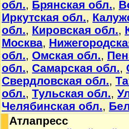
обл.
,
Брянская обл.
,
В
Иркутская обл.
,
Калуж
обл.
,
Кировская обл.
,
Москва
,
Нижегородска
обл.
,
Омская обл.
,
Пен
обл.
,
Самарская обл.
,
Свердловская обл.
,
Та
обл.
,
Тульская обл.
,
У
Челябинская обл.
,
Бе
Атлапресс