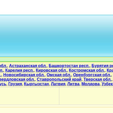
обл.
,
Астраханская обл.
,
Башкортостан респ.
,
Бурятия р
л.
,
Карелия респ.
,
Кировская обл.
,
Костромская обл.
,
Кр
.
,
Новосибирская обл.
,
Омская обл.
,
Оренбургская обл.
,
вердловская обл.
,
Ставропольский край
,
Тверская обл.
усь
,
Грузия
,
Кыргызстан
,
Латвия
,
Литва
,
Молдова
,
Узбек