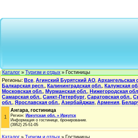
Каталог
»
Туризм и отдых
» Гостиницы
Регионы:
Все
,
Агинский Бурятский АО
,
Архангельская 
Балкарская респ.
,
Калининградская обл.
,
Калужская об
Московская обл.
,
Мурманская обл.
,
Нижегородская обл
Самарская обл.
,
Санкт-Петербург
,
Саратовская обл.
,
С
обл.
,
Ярославская обл.
,
Азербайджан
,
Армения
,
Белар
Ангара, гостиница
Регион:
Иркутская обл. » Иркутск
1
Информация о гостинице, бронирование.
(3952) 25-51-05
Каталог
»
Туризм и отдых
» Гостиницы