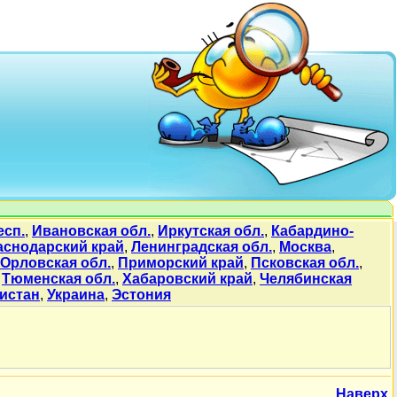
есп.
,
Ивановская обл.
,
Иркутская обл.
,
Кабардино-
аснодарский край
,
Ленинградская обл.
,
Москва
,
Орловская обл.
,
Приморский край
,
Псковская обл.
,
,
Тюменская обл.
,
Хабаровский край
,
Челябинская
истан
,
Украина
,
Эстония
Наверх