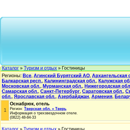
Каталог
»
Туризм и отдых
» Гостиницы
Регионы:
Все
,
Агинский Бурятский АО
,
Архангельская 
Балкарская респ.
,
Калининградская обл.
,
Калужская об
Московская обл.
,
Мурманская обл.
,
Нижегородская обл
Самарская обл.
,
Санкт-Петербург
,
Саратовская обл.
,
С
обл.
,
Ярославская обл.
,
Азербайджан
,
Армения
,
Белар
Оснабрюк, отель
Регион:
Тверская обл. » Тверь
1
Информация о трехзвездочном отеле.
(0822) 48-84-33
Каталог
»
Туризм и отдых
» Гостиницы