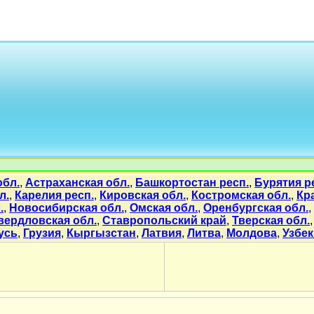
обл.
,
Астраханская обл.
,
Башкортостан респ.
,
Бурятия р
л.
,
Карелия респ.
,
Кировская обл.
,
Костромская обл.
,
Кр
.
,
Новосибирская обл.
,
Омская обл.
,
Оренбургская обл.
,
вердловская обл.
,
Ставропольский край
,
Тверская обл.
усь
,
Грузия
,
Кыргызстан
,
Латвия
,
Литва
,
Молдова
,
Узбек