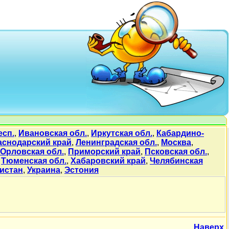
есп.
,
Ивановская обл.
,
Иркутская обл.
,
Кабардино-
аснодарский край
,
Ленинградская обл.
,
Москва
,
Орловская обл.
,
Приморский край
,
Псковская обл.
,
,
Тюменская обл.
,
Хабаровский край
,
Челябинская
истан
,
Украина
,
Эстония
Наверх