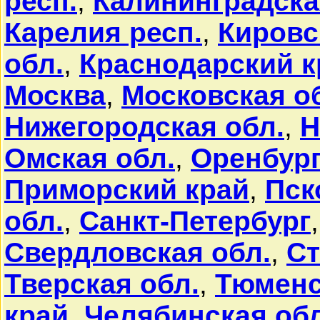
респ.
,
Калининградска
Карелия респ.
,
Кировс
обл.
,
Краснодарский к
Москва
,
Московская о
Нижегородская обл.
,
Н
Омская обл.
,
Оренбург
Приморский край
,
Пск
обл.
,
Санкт-Петербург
Свердловская обл.
,
Ст
Тверская обл.
,
Тюменс
край
,
Челябинская обл