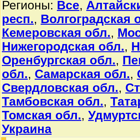
Регионы:
Все
,
Алтайск
респ.
,
Волгоградская 
Кемеровская обл.
,
Мос
Нижегородская обл.
,
Н
Оренбургская обл.
,
Пе
обл.
,
Самарская обл.
,
Свердловская обл.
,
Ст
Тамбовская обл.
,
Тата
Томская обл.
,
Удмуртс
Украина