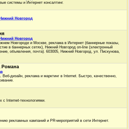
вые системы и Интернет консалтинг.
 Нижний Новгород
.
ия
 Нижний Новгород
ижнем Новгороде и Москве, реклама в Интернет (баннерные показы,
астие в баннерных сетях), Нижний Новгород on-line (электронный
ние, объявления, почта). 603005, Нижний Новгород, ул. Пискунова,
а Романа
за
 Веб-дизайн, реклама и марктинг в Internet. Быстро, качественно,
живание.
 с Internet-технологиями.
ению рекламных кампаний и PR-мероприятий в сети Интернет.