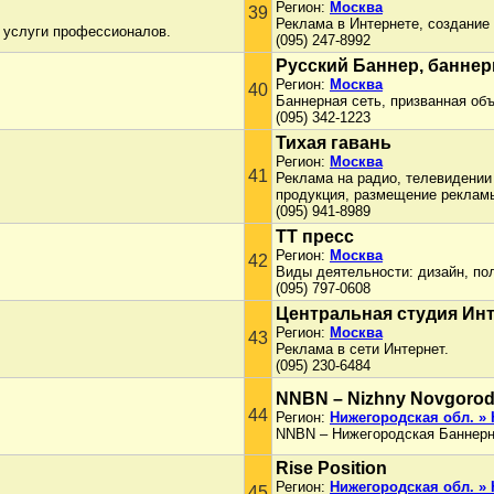
Регион:
Москва
39
Реклама в Интернете, создание 
 услуги профессионалов.
(095) 247-8992
Русский Баннер, баннер
Регион:
Москва
40
Баннерная сеть, призванная об
(095) 342-1223
Тихая гавань
Регион:
Москва
41
Реклама на радио, телевидении 
продукция, размещение рекламы
(095) 941-8989
ТТ пресс
Регион:
Москва
42
Виды деятельности: дизайн, по
(095) 797-0608
Центральная студия Ин
Регион:
Москва
43
Реклама в сети Интернет.
(095) 230-6484
NNBN – Nizhny Novgorod
44
Регион:
Нижегородская обл. »
NNBN – Нижегородская Баннерн
Rise Position
Регион:
Нижегородская обл. »
45