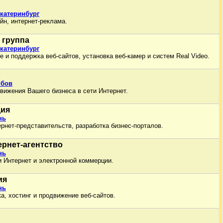
Екатеринбург
йн, интернет-реклама.
 группа
Екатеринбург
 и поддержка веб-сайтов, установка веб-камер и систем Real Video.
мбов
ижения Вашего бизнеса в сети Интернет.
дия
нь
рнет-представительств, разработка бизнес-порталов.
ернет-агентство
нь
и Интернет и электронной коммерции.
ия
нь
а, хостинг и продвижение веб-сайтов.