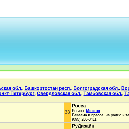
ская обл.
,
Башкортостан респ.
,
Волгоградская обл.
,
Во
анкт-Петербург
,
Свердловская обл.
,
Тамбовская обл.
,
Т
Росса
Регион:
Москва
38
Реклама в прессе, на радио и т
(095) 205-3411
РуДизайн