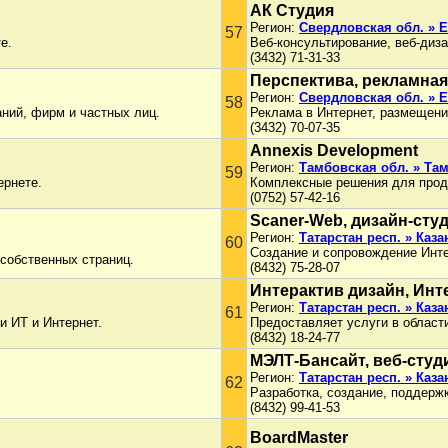
АК Студия
Регион:
Свердловская обл. » 
57
е.
Веб-консультирование, веб-диза
(3432) 71-31-33
Перспектива, рекламная
Регион:
Свердловская обл. » 
58
аний, фирм и частных лиц.
Реклама в Интернет, размещение
(3432) 70-07-35
Annexis Development
Регион:
Тамбовская обл. » Та
59
ернете.
Комплексные решения для продв
(0752) 57-42-16
Scaner-Web, дизайн-сту
Регион:
Татарстан респ. » Каза
60
Создание и сопровождение Инте
 собственных страниц.
(8432) 75-28-07
Интерактив дизайн, Инт
Регион:
Татарстан респ. » Каза
61
и ИТ и Интернет.
Предоставляет услуги в област
(8432) 18-24-77
МЭЛТ-Бансайт, веб-студ
Регион:
Татарстан респ. » Каза
62
Разработка, создание, поддержк
(8432) 99-41-53
BoardMaster