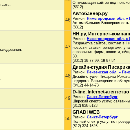
Оптимизация сайтов под поиско
 сеть.
(8312)
Автобаннер.ру
Регион:
Нижегородская обл. »
46
Автомобильная Баннерная сеть
(8312)
НН.ру, Интернет-компан
Регион:
Нижегородская обл. »
Разработка сайтов, хостинг в Н
47
новости, статьи, репортажи, уч
сследования.
справочник фирм, новости, обще
30.
(8312) 19-77-99, 19-97-84
Дизайн-студия Писарик
Регион:
Пензенская обл. » Пен
48
Дизайн-студия Писарика Романа.
.
недорого. Размещение и обслу
(8412) 44-14-73
D-line, Internet-агентство
Регион:
Санкт-Петербург
49
Широкий спектр услуг, связанных
(812) 938-5123
GRADI WEB
Регион:
Санкт-Петербург
50
Полный спектр услуг по провед
(812) 324-1526