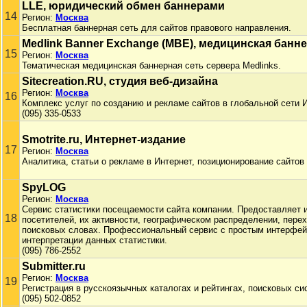
LLE, юридический обмен баннерами
14
Регион:
Москва
Бесплатная баннерная сеть для сайтов правового направления.
Medlink Banner Exchange (MBE), медицинская банне
15
Регион:
Москва
Тематическая медицинская баннерная сеть сервера Medlinks.
Sitecreation.RU, студия веб-дизайна
Регион:
Москва
16
Комплекс услуг по созданию и рекламе сайтов в глобальной сети И
(095) 335-0533
Smotrite.ru, Интернет-издание
17
Регион:
Москва
Аналитика, статьи о рекламе в Интернет, позиционирование сайтов 
SpyLOG
Регион:
Москва
Сервис статистики посещаемости сайта компании. Предоставляет
18
посетителей, их активности, географическом распределении, пере
поисковых словах. Профессиональный сервис с простым интерфей
интерпретации данных статистики.
(095) 786-2552
Submitter.ru
Регион:
Москва
19
Регистрация в русскоязычных каталогах и рейтингах, поисковых си
(095) 502-0852