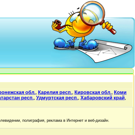
ронежская обл.
,
Карелия респ.
,
Кировская обл.
,
Коми
атарстан респ.
,
Удмуртская респ.
,
Хабаровский край
,
елевидении, полиграфия, реклама в Интернет и веб-дизайн.