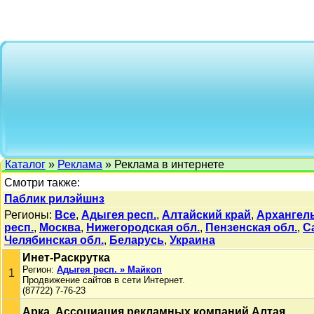
Каталог
»
Реклама
» Реклама в интернете
Смотри также:
Паблик рилэйшнз
Регионы:
Все
,
Адыгея респ.
,
Алтайский край
,
Архангель
респ.
,
Москва
,
Нижегородская обл.
,
Пензенская обл.
,
С
Челябинская обл.
,
Беларусь
,
Украина
Инет-Раскрутка
Регион:
Адыгея респ. » Майкоп
1
Продвижение сайтов в сети Интернет.
(87722) 7-76-23
Арка. Ассоциация рекламных компаний Алтая