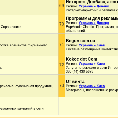
Интернет-Донбасс, аген
69
Регион:
Украина » Донецк
Интернет-маркетинг и реклама с
Программы для рекламы
Регион:
Украина » Донецк
70
 Справочники.
EspAnadir Clasific. Программа
объявлений.
Begun.com.ua
71
аботка элементов фирменного
Регион:
Украина » Киев
Система размещения контекстн
Kokoc dot Com
Регион:
Украина » Киев
72
а.
Услуги по рекламе в сети Интер
380 (44) 430-5678
От винта
73
 реклама, сувенирная продукция,
Регион:
Украина » Киев
Материалы, посвященные раскру
рекламных кампаний в сети.