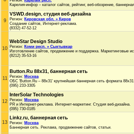
Регион:
Карелия респ.
Карелия-инфор – каталог сайтов, рейтинг, веб-обозрение, баннерная
VSWD.design, студия веб-дизайна
Регион:
Кировская обл. » Киров
9
Создание сайтов, Интернет-реклама.
(8332) 47-52-12
WebStar Design Studio
Регион:
Коми респ. » Сыктывкар
10
Изготовление сайтов, продвижение и поддержка. Маркетинговые и
(8212) 35-53-16
Button.Ru 88x31, баннерная сеть
Регион:
Москва
11
ОБС 'Button.Ru – 88x31' крупнейшая баннерная сеть формата 88x31
(095) 233-3305
InterSolar Technologies
Регион:
Москва
12
PR и Интернет-реклама. Интернет-маркетинг. Студия веб-дизайна.
(095) 730-0185
Linkz.ru, баннерная сеть
13
Регион:
Москва
Баннерная сеть. Реклама, продвижение сайтов, статьи.