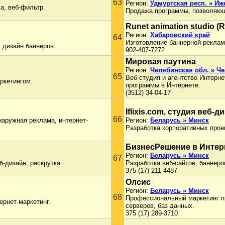
63
Регион:
Удмуртская респ. » Иж
ма, веб-фильтр.
Продажа программы, позволяющ
Runet animation studio (
Регион:
Хабаровский край
64
Изготовление баннерной рекламы
 дизайн баннеров.
902-407-7272
Мировая паутина
Регион:
Челябинская обл. » Ч
65
Веб-студия и агентство Интерн
ркетингом.
программы в Интернете.
(3512) 34-04-17
Iflixis.com, студия веб-д
66
аружная реклама, интернет-
Регион:
Беларусь » Минск
Разработка корпоративных прое
БизнесРешение в Интер
Регион:
Беларусь » Минск
67
б-дизайн, раскрутка.
Разработка веб-сайтов, баннер
375 (17) 211-4487
Олсис
Регион:
Беларусь » Минск
68
Профессиональный маркетинг про
ернет-маркетинг.
серверов, баз данных.
375 (17) 289-3710