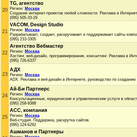
TG, агентство
Регион:
Москва
20
Создание интернет-проектов любой сложности. Реклама в Интернет
(095) 505-33-29
VACOM, Design Studio
Регион:
Москва
21
Разрабатывает, создает, раскручивает и поддерживает сайты комп
(095) 233-3305
Агентство Вебмастер
Регион:
Москва
22
Хостинг, веб-дизайн, программирование, консалтинг. Реклама в Инт
(095) 726-6337
АДХ
23
Регион:
Москва
ADX. Реклама и веб-дизайн в Интернете, руководство по созданию
Ай-Би Партнерс
Регион:
Москва
24
Консультационные, юридические и управленческие услуги в област
(095) 258-9388
АСС, компания
Регион:
Москва
25
Веб-студия. Поддержка, раскрутка сайтов.
(095) 124-6292
Ашманов и Партнеры
Регион:
Москва