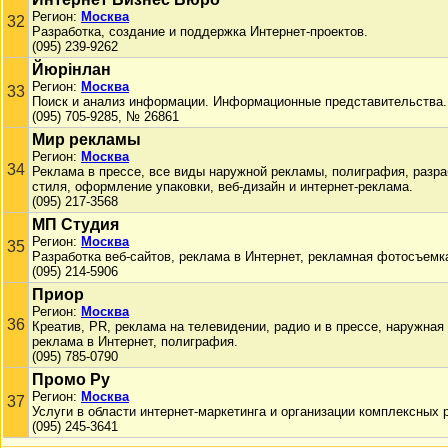
Регион:
Москва
32
Разработка, создание и поддержка Интернет-проектов.
(095) 239-9262
Йюрiнлан
Регион:
Москва
33
Поиск и анализ информации. Информационные представительства.
(095) 705-9285, № 26861
Мир рекламы
Регион:
Москва
34
Реклама в прессе, все виды наружной рекламы, полиграфия, разр
стиля, оформление упаковки, веб-дизайн и интернет-реклама.
(095) 217-3568
МП Студия
Регион:
Москва
35
Разработка веб-сайтов, реклама в Интернет, рекламная фотосъемк
(095) 214-5906
Приор
Регион:
Москва
36
Креатив, PR, реклама на телевидении, радио и в прессе, наружная
реклама в Интернет, полиграфия.
(095) 785-0790
Промо Ру
Регион:
Москва
37
Услуги в области интернет-маркетинга и организации комплексных 
(095) 245-3641