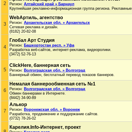
2
Регион:
Алтайский край » Барнаул
Крупнейшая рекламно-информационная группа региона. Рекламные
WebАртиль, агентство
Регион:
Архангельская обл. » Архангельск
3
Сетевая реклама и дизайн.
(8182) 20-82-08
Глобал Арт Студия
Регион:
Башкортостан респ. » Уфа
4
Разработка веб-сайтов, интернет-реклама, видеоролики.
(3472) 52-76-13
ClickHere, баннерная сеть
5
Регион:
Волгоградская обл. » Волгоград
Баннерный обмен, бесплатный перевод показов баннеров.
Немалая баннерообменная сеть №1
Регион:
Волгоградская обл. » Волгоград
6
Обмен баннерами в Интернете.
(8442) 34-90-89
Алькор
Регион:
Воронежская обл. » Воронеж
7
Разработка, продвижение и поддержание сайтов.
(0732) 78-26-02
Карелия.Info-Интернет, проект
8