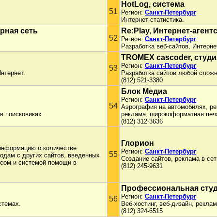
HotLog, система
51
Регион:
Санкт-Петербург
Интернет-статистика.
рная сеть
Re:Play, Интернет-агент
52
Регион:
Санкт-Петербург
Разработка веб-сайтов, Интерне
TROMEX cascoder, студи
Регион:
Санкт-Петербург
53
нтернет.
Разработка сайтов любой сложн
(812) 521-3380
Блок Медиа
Регион:
Санкт-Петербург
54
Аэрография на автомобилях, ре
в поисковиках.
реклама, широкоформатная печ
(812) 312-3636
Глорион
 информацию о количестве
Регион:
Санкт-Петербург
55
ходам с других сайтов, введенных
Создание сайтов, реклама в сет
сом и системой помощи в
(812) 245-9631
Профессиональная сту
Регион:
Санкт-Петербург
56
стемах.
Веб-хостинг, веб-дизайн, рекла
(812) 324-6515