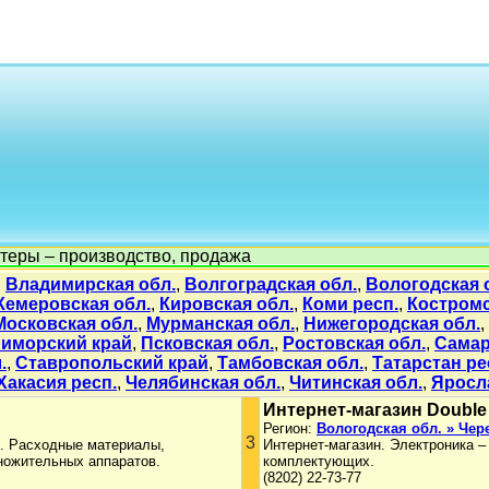
теры – производство, продажа
,
Владимирская обл.
,
Волгоградская обл.
,
Вологодская 
Кемеровская обл.
,
Кировская обл.
,
Коми респ.
,
Костромс
Московская обл.
,
Мурманская обл.
,
Нижегородская обл.
,
иморский край
,
Псковская обл.
,
Ростовская обл.
,
Самар
.
,
Ставропольский край
,
Тамбовская обл.
,
Татарстан ре
Хакасия респ.
,
Челябинская обл.
,
Читинская обл.
,
Яросл
Интернет-магазин Double 
Регион:
Вологодская обл. » Чер
3
и. Расходные материалы,
Интернет-магазин. Электроника –
ножительных аппаратов.
комплектующих.
(8202) 22-73-77