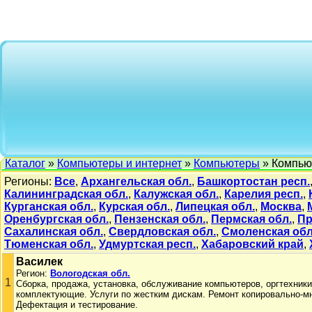
Каталог
»
Компьютеры и интернет
»
Компьютеры
» Компью
Регионы:
Все
,
Архангельская обл.
,
Башкортостан респ.
Калининградская обл.
,
Калужская обл.
,
Карелия респ.
,
Курганская обл.
,
Курская обл.
,
Липецкая обл.
,
Москва
,
Оренбургская обл.
,
Пензенская обл.
,
Пермская обл.
,
Пр
Сахалинская обл.
,
Свердловская обл.
,
Смоленская обл
Тюменская обл.
,
Удмуртская респ.
,
Хабаровский край
,
Василек
Регион:
Вологодская обл.
1
Сборка, продажа, установка, обслуживание компьютеров, оргтехник
комплектующие. Услуги по жестким дискам. Ремонт копировально-м
Дефектация и тестирование.