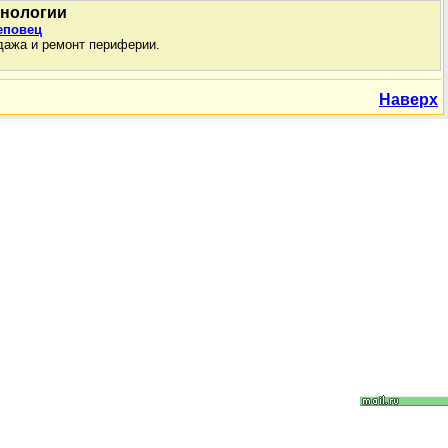
хнологии
еповец
дажа и ремонт периферии.
Наверх