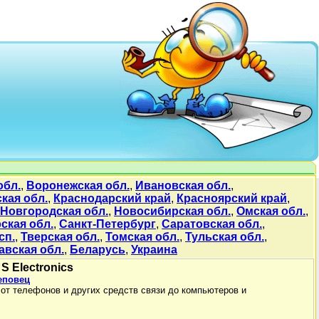
обл.
,
Воронежская обл.
,
Ивановская обл.
,
кая обл.
,
Краснодарский край
,
Красноярский край
,
Новгородская обл.
,
Новосибирская обл.
,
Омская обл.
,
ская обл.
,
Санкт-Петербург
,
Саратовская обл.
,
сп.
,
Тверская обл.
,
Томская обл.
,
Тульская обл.
,
авская обл.
,
Беларусь
,
Украина
S Electronics
еповец
 от телефонов и других средств связи до компьютеров и