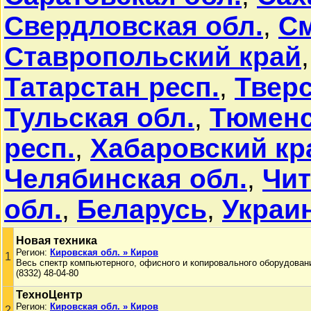
Свердловская обл.
,
См
Ставропольский край
Татарстан респ.
,
Тверс
Тульская обл.
,
Тюменс
респ.
,
Хабаровский кр
Челябинская обл.
,
Чит
обл.
,
Беларусь
,
Украи
Новая техника
Регион:
Кировская обл. » Киров
1
Весь спектр компьютерного, офисного и копировального оборудован
(8332) 48-04-80
ТехноЦентр
Регион:
Кировская обл. » Киров
2