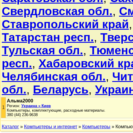
Свердловская обл.
,
См
Ставропольский край
Татарстан респ.
,
Тверс
Тульская обл.
,
Тюменс
респ.
,
Хабаровский кр
Челябинская обл.
,
Чит
обл.
,
Беларусь
,
Украи
Альма2000
Регион:
Украина » Киев
1
Компьютеры, комплектующие, расходные материалы.
380 (44) 236-9638
Каталог
»
Компьютеры и интернет
»
Компьютеры
» Компью