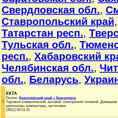
Свердловская обл.
,
См
Ставропольский край
Татарстан респ.
,
Тверс
Тульская обл.
,
Тюменс
респ.
,
Хабаровский кр
Челябинская обл.
,
Чит
обл.
,
Беларусь
,
Украи
ЕКТА
Регион:
Красноярский край » Красноярск
1
Торговля климатической, бытовой, электронной техникой. Домашние
кинотеатры, компьютеры, оргтехника.
(3912) 65-51-15